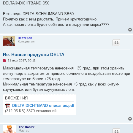
р
щ
DELTA®-DICHTBAND D50
о
е
ч
н
и
и
Есть ведь DELTA-SCHAUMBAND SB60
т
е
а
Понятно как с ним работать. Причем круглогодично
н
А как новая лента будет себя вести в жару или мороз????
н
о
е
с
Нестеров
о
Консультант
о
б
щ
Re: Новые продукты DELTA
е
н
Н
21 июл 2017, 00:11
и
е
е
п
Максимальная температура нанесения +35 град, при этом хранить
р
ленту надо в закрытом от прямого солнечного воздействия месте при
о
ч
температуре не более +25 град.
и
Минимальная температура нанесения +5 град как у всех битум-
т
а
каучуковых или бутил-каучуковых лент.
н
н
ВЛОЖЕНИЯ
о
е
DELTA-DICHTBAND описание.pdf
с
о
(312.95 КБ) 3370 скачиваний
о
б
щ
е
The Roofer
н
Мастер
и