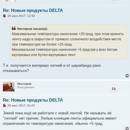
е
Re: Новые продукты DELTA
Н
24 июл 2017, 12:52
е
п
р
Нестеров писал(а):
о
ч
Максимальная температура нанесения +35 град, при этом хранить
и
ленту надо в закрытом от прямого солнечного воздействия месте
т
а
при температуре не более +25 град.
н
Минимальная температура нанесения +5 град как у всех битум-
н
о
каучуковых или бутил-каучуковых лент.
е
с
о
Т.е. получается материал летний и от шаумбанда рано
о
отказываться?
б
щ
е
н
Нестеров
и
Консультант
е
Re: Новые продукты DELTA
Н
25 июл 2017, 01:07
е
п
Зимой пока ещё не работали с новой лентой. Не называть её
р
"летней" нет причин. Любые клеящие ленты официально имеют
о
ч
ограничения по температуре нанесения, обычно +5 град.
и
т