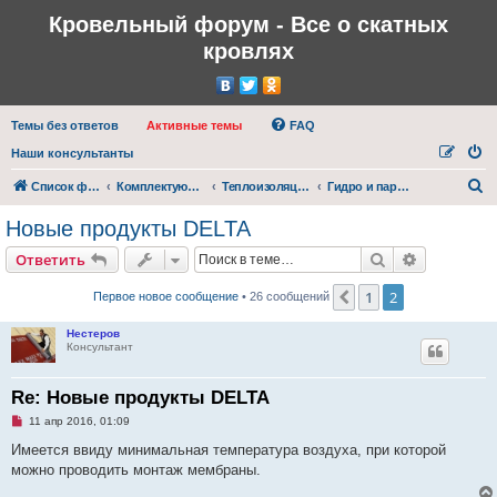
Кровельный форум - Все о скатных
кровлях
Темы без ответов
Активные темы
FAQ
Наши консультанты
П
Список форумов
Комплектующие для кровли
Теплоизоляция, гидроизоляция и пароизоляция кровли
Гидро и пароизоляционные материалы
о
Новые продукты DELTA
и
Поиск
Расширен
Ответить
с
к
1
2
Пред.
Первое новое сообщение
• 26 сообщений
Нестеров
Консультант
Re: Новые продукты DELTA
Н
11 апр 2016, 01:09
е
п
Имеется ввиду минимальная температура воздуха, при которой
р
можно проводить монтаж мембраны.
о
ч