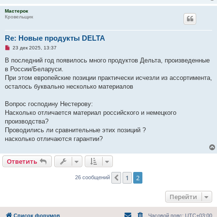
а
Мастерок
н
Кровельщик
н
о
е
с
Re: Новые продукты DELTA
о
о
Н
23 дек 2025, 13:37
б
е
щ
п
В последний год появилось много продуктов Дельта, произведенные
е
р
в России/Беларуси.
н
о
и
ч
При этом европейские позиции практически исчезли из ассортимента,
е
и
осталось буквально несколько материалов
т
а
н
Вопрос господину Нестерову:
н
о
Насколько отличается материал российского и немецкого
е
производства?
с
о
Проводились ли сравнительные этих позиций ?
о
насколько отличаются гарантии?
б
щ
е
н
Ответить
и
е
1
2
Пред.
26 сообщений
Перейти
Список форумов
Часовой пояс:
UTC+03:00