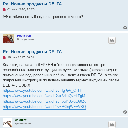
Re: Новые продукты DELTA
Н
01 июн 2016, 15:25
е
п
УФ стабильность 9 недель - разве это много?
р
о
ч
и
т
Нестеров
а
Консультант
н
н
о
е
Re: Новые продукты DELTA
с
Н
о
18 фев 2017, 00:51
е
о
п
б
Коллеги, на канале ДЁРКЕН в Youtube размещены четыре
р
щ
обновлённых видеоинструкции на русском языке (озвученные) по
о
е
ч
н
применению подкровельных плёнок, лент и клеев DELTA, а также
и
и
подробная инструкция по использованию герметизирующей пасты
т
е
а
DELTA-LIQUIXX.
н
https://www.youtube.com/watch?v=Ig-GV_OHiHI
н
о
https://www.youtube.com/watch?v=3dstQveLFgM
е
https://www.youtube.com/watch?v=ogPUwupA0Zo
с
о
https://www.youtube.com/watch?v=V0lsjWEvVKQ
о
б
щ
е
Metallist
н
Кровельщик
и