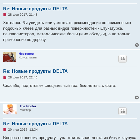
е
Re: Новые продукты DELTA
Н
28 фев 2017, 21:48
е
п
Хотелось бы увидеть или услышать рекомендации по применению
р
подобных клеев для разных видов поверхностей - штукатурка,
о
ч
пенополистерол, металлические балки (и их обходки), а не только
и
применение по дереву.
т
а
н
н
Нестеров
о
Консультант
е
с
о
Re: Новые продукты DELTA
о
б
Н
28 фев 2017, 22:46
щ
е
е
п
Спасибо, подготовим специальный тех. бюллетень с фото.
н
р
и
о
е
ч
и
т
The Roofer
а
Мастер
н
н
о
е
Re: Новые продукты DELTA
с
Н
о
20 июл 2017, 12:34
е
о
п
б
Вопрос по новому продукту - уплотнительная лента из битум-каучука