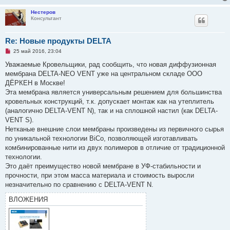
и
т
Нестеров
а
Консультант
н
н
о
е
Re: Новые продукты DELTA
с
Н
о
25 май 2016, 23:04
е
о
п
б
Уважаемые Кровельщики, рад сообщить, что новая диффузионная
р
щ
мембрана DELTA-NEO VENT уже на центральном складе ООО
о
е
ч
н
ДЁРКЕН в Москве!
и
и
Эта мембрана является универсальным решением для большинства
т
е
а
кровельных конструкций, т.к. допускает монтаж как на утеплитель
н
(аналогично DELTA-VENT N), так и на сплошной настил (как DELTA-
н
о
VENT S).
е
Нетканые внешние слои мембраны произведены из первичного сырья
с
о
по уникальной технологии BiCo, позволяющей изготавливать
о
комбинированные нити из двух полимеров в отличие от традиционной
б
щ
технологии.
е
Это даёт преимущество новой мембране в УФ-стабильности и
н
и
прочности, при этом масса материала и стоимость выросли
е
незначительно по сравнению с DELTA-VENT N.
ВЛОЖЕНИЯ