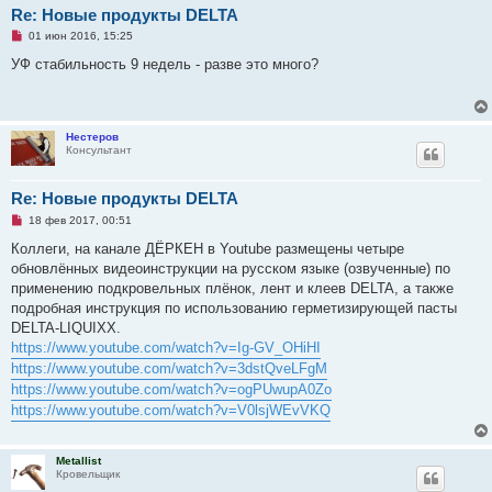
Re: Новые продукты DELTA
Н
01 июн 2016, 15:25
е
п
УФ стабильность 9 недель - разве это много?
р
о
ч
и
т
Нестеров
а
Консультант
н
н
о
е
Re: Новые продукты DELTA
с
Н
о
18 фев 2017, 00:51
е
о
п
б
Коллеги, на канале ДЁРКЕН в Youtube размещены четыре
р
щ
обновлённых видеоинструкции на русском языке (озвученные) по
о
е
ч
н
применению подкровельных плёнок, лент и клеев DELTA, а также
и
и
подробная инструкция по использованию герметизирующей пасты
т
е
а
DELTA-LIQUIXX.
н
https://www.youtube.com/watch?v=Ig-GV_OHiHI
н
о
https://www.youtube.com/watch?v=3dstQveLFgM
е
https://www.youtube.com/watch?v=ogPUwupA0Zo
с
о
https://www.youtube.com/watch?v=V0lsjWEvVKQ
о
б
щ
е
Metallist
н
Кровельщик
и