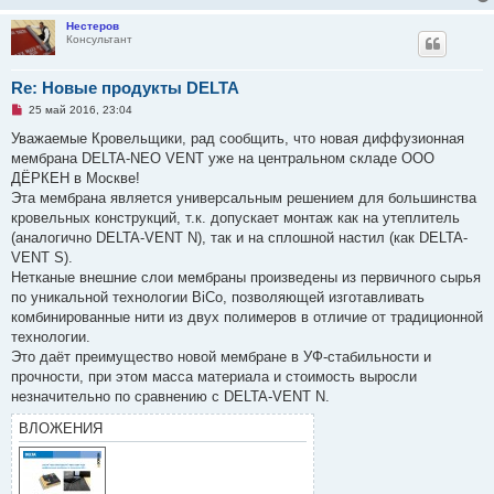
и
т
Нестеров
а
Консультант
н
н
о
е
Re: Новые продукты DELTA
с
Н
о
25 май 2016, 23:04
е
о
п
б
Уважаемые Кровельщики, рад сообщить, что новая диффузионная
р
щ
мембрана DELTA-NEO VENT уже на центральном складе ООО
о
е
ч
н
ДЁРКЕН в Москве!
и
и
Эта мембрана является универсальным решением для большинства
т
е
а
кровельных конструкций, т.к. допускает монтаж как на утеплитель
н
(аналогично DELTA-VENT N), так и на сплошной настил (как DELTA-
н
о
VENT S).
е
Нетканые внешние слои мембраны произведены из первичного сырья
с
о
по уникальной технологии BiCo, позволяющей изготавливать
о
комбинированные нити из двух полимеров в отличие от традиционной
б
щ
технологии.
е
Это даёт преимущество новой мембране в УФ-стабильности и
н
и
прочности, при этом масса материала и стоимость выросли
е
незначительно по сравнению с DELTA-VENT N.
ВЛОЖЕНИЯ