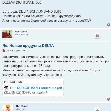
р
щ
DELTA®-DICHTBAND D50
о
е
ч
н
и
и
Есть ведь DELTA-SCHAUMBAND SB60
т
е
а
Понятно как с ним работать. Причем круглогодично
н
А как новая лента будет себя вести в жару или мороз????
н
о
е
с
Нестеров
о
Консультант
о
б
щ
Re: Новые продукты DELTA
е
н
Н
21 июл 2017, 00:11
и
е
е
п
Максимальная температура нанесения +35 град, при этом хранить
р
ленту надо в закрытом от прямого солнечного воздействия месте при
о
ч
температуре не более +25 град.
и
Минимальная температура нанесения +5 град как у всех битум-
т
а
каучуковых или бутил-каучуковых лент.
н
н
ВЛОЖЕНИЯ
о
е
DELTA-DICHTBAND описание.pdf
с
о
(312.95 КБ) 3376 скачиваний
о
б
щ
е
The Roofer
н
Мастер
и