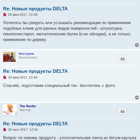
е
Re: Новые продукты DELTA
Н
28 фев 2017, 21:48
е
п
Хотелось бы увидеть или услышать рекомендации по применению
р
подобных клеев для разных видов поверхностей - штукатурка,
о
ч
пенополистерол, металлические балки (и их обходки), а не только
и
применение по дереву.
т
а
н
н
Нестеров
о
Консультант
е
с
о
Re: Новые продукты DELTA
о
б
Н
28 фев 2017, 22:46
щ
е
е
п
Спасибо, подготовим специальный тех. бюллетень с фото.
н
р
и
о
е
ч
и
т
The Roofer
а
Мастер
н
н
о
е
Re: Новые продукты DELTA
с
Н
о
20 июл 2017, 12:34
е
о
п
б
Вопрос по новому продукту - уплотнительная лента из битум-каучука