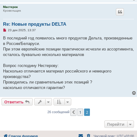
а
Мастерок
н
Кровельщик
н
о
е
с
Re: Новые продукты DELTA
о
о
Н
23 дек 2025, 13:37
б
е
щ
п
В последний год появилось много продуктов Дельта, произведенные
е
р
в России/Беларуси.
н
о
и
ч
При этом европейские позиции практически исчезли из ассортимента,
е
и
осталось буквально несколько материалов
т
а
н
Вопрос господину Нестерову:
н
о
Насколько отличается материал российского и немецкого
е
производства?
с
о
Проводились ли сравнительные этих позиций ?
о
насколько отличаются гарантии?
б
щ
е
н
Ответить
и
е
1
2
Пред.
26 сообщений
Перейти
Список форумов
Часовой пояс:
UTC+03:00