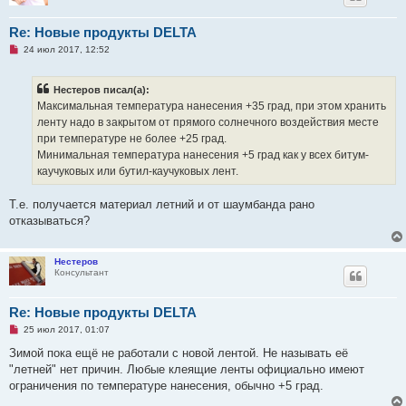
е
Re: Новые продукты DELTA
Н
24 июл 2017, 12:52
е
п
р
Нестеров писал(а):
о
ч
Максимальная температура нанесения +35 град, при этом хранить
и
ленту надо в закрытом от прямого солнечного воздействия месте
т
а
при температуре не более +25 град.
н
Минимальная температура нанесения +5 град как у всех битум-
н
о
каучуковых или бутил-каучуковых лент.
е
с
о
Т.е. получается материал летний и от шаумбанда рано
о
отказываться?
б
щ
е
н
Нестеров
и
Консультант
е
Re: Новые продукты DELTA
Н
25 июл 2017, 01:07
е
п
Зимой пока ещё не работали с новой лентой. Не называть её
р
"летней" нет причин. Любые клеящие ленты официально имеют
о
ч
ограничения по температуре нанесения, обычно +5 град.
и
т