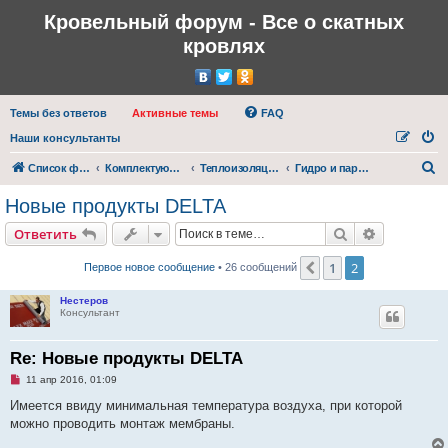
Кровельный форум - Все о скатных
кровлях
Темы без ответов
Активные темы
FAQ
Наши консультанты
П
Список форумов
Комплектующие для кровли
Теплоизоляция, гидроизоляция и пароизоляция кровли
Гидро и пароизоляционные материалы
о
Новые продукты DELTA
и
Поиск
Расширен
Ответить
с
к
1
2
Пред.
Первое новое сообщение
• 26 сообщений
Нестеров
Консультант
Re: Новые продукты DELTA
Н
11 апр 2016, 01:09
е
п
Имеется ввиду минимальная температура воздуха, при которой
р
можно проводить монтаж мембраны.
о
ч