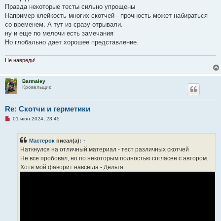
р
Правда некоторые тесты сильно упрощены
о
ч
Например клейкость многих скотчей - прочность может набираться
и
со временем. А тут из сразу отрывали.
т
а
ну и еще по мелочи есть замечания
н
Но глобально дает хорошее представление.
н
о
е
Не навреди!
с
о
о
б
Barmaley
щ
Кровельщик
е
н
и
Re: Скотчи и герметики
е
Н
01 июн 2024, 23:45
е
п
р
Мастерок
писал(а):
↑
о
ч
Наткнулся на отличный материал - тест различных скотчей
и
Не все пробовал, но по некоторым полностью согласен с автором.
т
а
Хотя мой фаворит навсегда - Дельта
н
н
о
е
с
о
о
б
щ