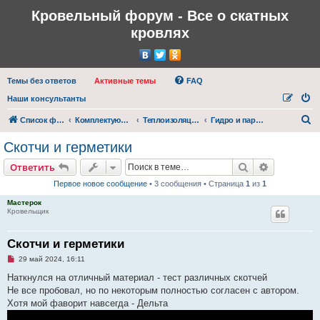
Кровельный форум - Все о скатных
кровлях
Темы без ответов
Активные темы
FAQ
Наши консультанты
П
Список форумов
Комплектующие для кровли
Теплоизоляция, гидроизоляция и пароизоляция кровли
Гидро и пароизоляционные материалы
о
Скотчи и герметики
и
Поиск
Расширен
Ответить
с
Первое новое сообщение
• 3 сообщения • Страница
1
из
1
к
Мастерок
Кровельщик
Скотчи и герметики
Н
29 май 2024, 16:11
е
п
Наткнулся на отличный материал - тест различных скотчей
р
Не все пробовал, но по некоторым полностью согласен с автором.
о
ч
Хотя мой фаворит навсегда - Дельта
и
т