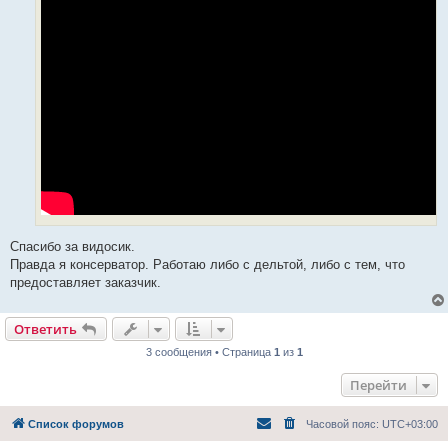
е
н
и
е
Спасибо за видосик.
Правда я консерватор. Работаю либо с дельтой, либо с тем, что
предоставляет заказчик.
Ответить
3 сообщения • Страница
1
из
1
Перейти
Список форумов
Часовой пояс:
UTC+03:00