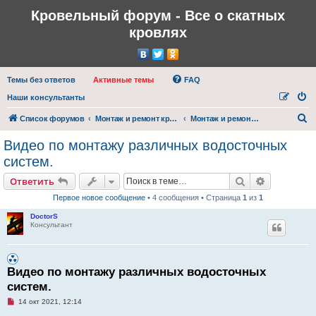
Кровельный форум - Все о скатных
кровлях
Темы без ответов
Активные темы
FAQ
Наши консультанты
П
Список форумов
Монтаж и ремонт кровли
Монтаж и ремонт водостоков
о
Видео по монтажу различных водосточных
и
систем.
с
Поиск
Расширен
Ответить
к
Первое новое сообщение
• 4 сообщения • Страница
1
из
1
DoctorS
Консультант
Видео по монтажу различных водосточных
систем.
Н
14 окт 2021, 12:14
е