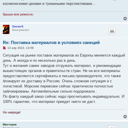
а
космическими ценами и туманными перспективами...
н
н
о
Крыши мое ремесло.
е
с
о
DoctorS
о
Консультант
б
щ
е
н
Re: Поставка материалов в условиях санкций
и
е
Н
13 апр 2022, 13:58
е
п
Ситуация на рынке поставок материалов из Европы меняется каждый
р
день. А иногда и по несколько раз в день.
о
ч
Тут и желания самих заводов отгружать материал, и рекомендации
и
вышестоящих органов и правительств стран. Не на все материалы
т
а
предоставляются сертификаты и письма производителя, что также
н
блокирует их доставку в Россию. Очень сложная ситуация и с
н
о
логистикой. Морские перевозки сейчас практически полностью
е
заблокированы. Автомобильные сильно подорожали..
с
о
По факту каждый заказ сейчас надо просчитывать индивидуально. И
о
100% гарантию, что материал приедет никто не даст.
б
щ
е
Не навреди!
н
и
е
Мастерок
Кровельщик