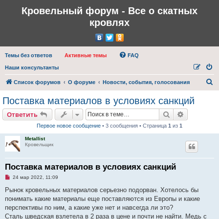
Кровельный форум - Все о скатных
кровлях
Темы без ответов
Активные темы
FAQ
Наши консультанты
П
Список форумов
О форуме
Новости, события, голосования
о
Поставка материалов в условиях санкций
и
Поиск
Расширен
Ответить
с
Первое новое сообщение
• 3 сообщения • Страница
1
из
1
к
Metallist
Кровельщик
Поставка материалов в условиях санкций
Н
24 мар 2022, 11:09
е
п
Рынок кровельных материалов серьезно подорван. Хотелось бы
р
понимать какие материалы еще поставляются из Европы и какие
о
ч
перспективы по ним, а какие уже нет и навсегда ли это?
и
Сталь шведская взлетела в 2 раза в цене и почти не найти. Медь с
т