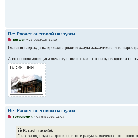
щ
е
н
и
е
Re: Расчет снеговой нагрузки
Н
Rustech
»
27 дек 2018, 16:55
е
п
Главная надежда на кровельщиков и разум заказчиков - что перестр
р
о
ч
А вот проектировщики зачастую ваяют так, что ни одна кровля не в
и
т
ВЛОЖЕНИЯ
а
н
н
о
е
с
о
о
б
щ
е
Re: Расчет снеговой нагрузки
н
и
Н
stropelschyk
»
03 янв 2019, 11:03
е
е
п
р
Rustech писал(а):
о
ч
Главная надежда на кровельщиков и разум заказчиков - что перестр