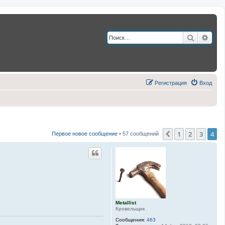
Поиск
Расш
Регистрация
Вход
1
2
3
4
Пред.
Первое новое сообщение
• 57 сообщений
Metallist
Кровельщик
Сообщения:
463