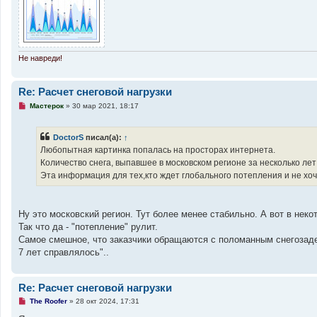
о
е
с
о
о
б
щ
Не навреди!
е
н
и
е
Re: Расчет снеговой нагрузки
Н
Мастерок
»
30 мар 2021, 18:17
е
п
р
DoctorS
писал(а):
↑
о
ч
Любопытная картинка попалась на просторах интернета.
и
Количество снега, выпавшее в московском регионе за несколько лет
т
а
Эта информация для тех,кто ждет глобального потепления и не хо
н
н
о
е
Ну это московский регион. Тут более менее стабильно. А вот в нек
с
о
Так что да - "потепление" рулит.
о
Самое смешное, что заказчики обращаются с поломанным снегозадерж
б
щ
7 лет справлялось"..
е
н
и
е
Re: Расчет снеговой нагрузки
Н
The Roofer
»
28 окт 2024, 17:31
е