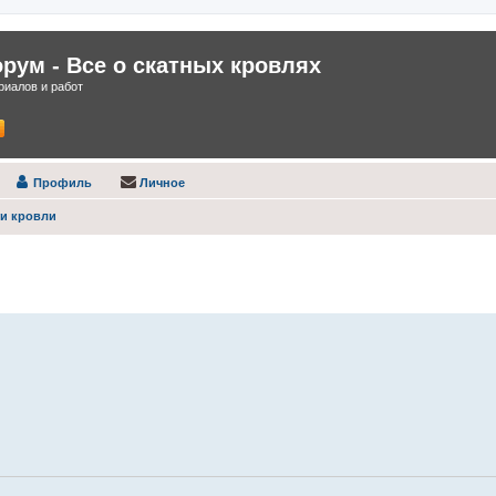
ум - Все о скатных кровлях
иалов и работ
Профиль
Личное
ти кровли
нный поиск