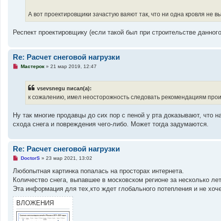
и
т
а
А вот проектировщики зачастую ваяют так, что ни одна кровля не в
н
н
о
Респект проектировщику (если такой был при строительстве данного
е
с
о
о
Re: Расчет снеговой нагрузки
б
щ
Н
Мастерок
»
21 мар 2019, 12:47
е
е
н
п
и
р
vsevsnegu писал(а):
е
о
ч
к сожалению, имел неосторожность следовать рекомендациям произв
и
т
а
Ну так многие продавцы до сих пор с пеной у рта доказывают, что 
н
схода снега и повреждения чего-либо. Может тогда задумаются.
н
о
е
с
Re: Расчет снеговой нагрузки
о
о
Н
DoctorS
»
23 мар 2021, 13:02
б
е
щ
п
Любопытная картинка попалась на просторах интернета.
е
р
н
Количество снега, выпавшее в московском регионе за несколько ле
о
и
ч
Эта информация для тех,кто ждет глобального потепления и не хоч
е
и
т
ВЛОЖЕНИЯ
а
н
н