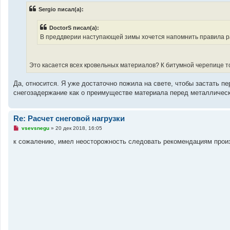
р
Sergio писал(а):
о
ч
и
DoctorS писал(а):
т
а
В преддверии наступающей зимы хочется напомнить правила р
н
н
о
е
Это касается всех кровельных материалов? К битумной черепице т
с
о
о
Да, относится. Я уже достаточно пожила на свете, чтобы застать п
б
щ
снегозадержание как о преимуществе материала перед металличес
е
н
и
е
Re: Расчет снеговой нагрузки
Н
vsevsnegu
»
20 дек 2018, 16:05
е
п
к сожалению, имел неосторожность следовать рекомендациям произв
р
о
ч
и
т
а
н
н
о
е
с
о
о
б