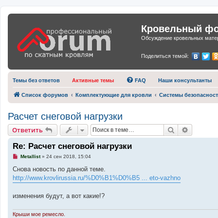
Кровельный фор
Обсуждение кровельных матер
Поделиться темой:
Темы без ответов
Активные темы
FAQ
Наши консультанты
Список форумов
Комплектующие для кровли
Системы безопаснос
Расчет снеговой нагрузки
Поиск
Расшире
Ответить
Re: Расчет снеговой нагрузки
Н
Metallist
»
24 сен 2018, 15:04
е
п
Снова новость по данной теме.
р
http://www.krovlirussia.ru/%D0%B1%D0%B5 ... eto-vazhno
о
ч
и
изменения будут, а вот какие!?
т
а
н
Крыши мое ремесло.
н