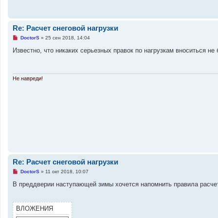
о
е
с
о
о
Re: Расчет снеговой нагрузки
б
Н
щ
DoctorS
»
25 сен 2018, 14:04
е
е
п
н
Известно, что никаких серьезных правок по нагрузкам вноситься не 
р
и
о
е
ч
и
т
Не навреди!
а
н
н
о
е
с
о
о
б
щ
е
н
и
е
Re: Расчет снеговой нагрузки
Н
DoctorS
»
11 окт 2018, 10:07
е
п
В преддверии наступающей зимы хочется напомнить правила расче
р
о
ч
и
ВЛОЖЕНИЯ
т
а