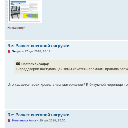
н
н
о
е
с
о
о
б
Не навреди!
щ
е
н
и
е
Re: Расчет снеговой нагрузки
Н
Sergio
»
17 дек 2018, 18:11
е
п
р
DoctorS писал(а):
о
ч
В преддверии наступающей зимы хочется напомнить правила расч
и
т
а
н
Это касается всех кровельных материалов? К битумной черепице то
н
о
е
с
о
о
б
щ
е
Re: Расчет снеговой нагрузки
н
и
Н
Молчанова Анна
»
20 дек 2018, 15:50
е
е
п