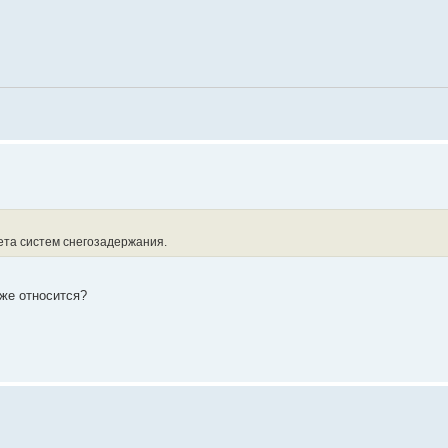
ета систем снегозадержания.
же относится?