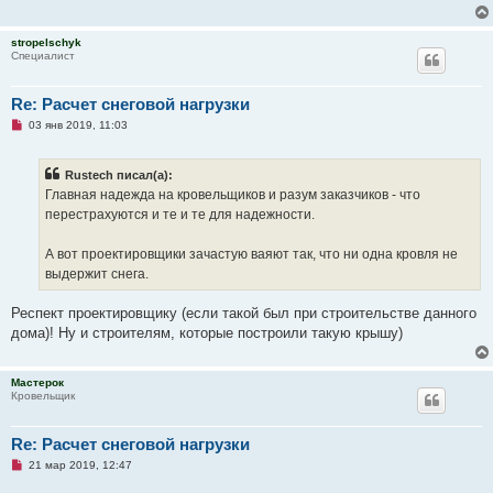
н
и
е
stropelschyk
Специалист
Re: Расчет снеговой нагрузки
Н
03 янв 2019, 11:03
е
п
р
Rustech писал(а):
о
ч
Главная надежда на кровельщиков и разум заказчиков - что
и
перестрахуются и те и те для надежности.
т
а
н
А вот проектировщики зачастую ваяют так, что ни одна кровля не
н
о
выдержит снега.
е
с
о
Респект проектировщику (если такой был при строительстве данного
о
дома)! Ну и строителям, которые построили такую крышу)
б
щ
е
н
Мастерок
и
Кровельщик
е
Re: Расчет снеговой нагрузки
Н
21 мар 2019, 12:47
е
п