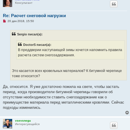
щ
Консультант
е
н
и
Re: Расчет снеговой нагрузки
е
Н
20 дек 2018, 15:50
е
п
р
Sergio писал(а):
о
ч
и
DoctorS писал(а):
т
а
В преддверии наступающей зимы хочется напомнить правила
н
расчета систем снегозадержания.
н
о
е
с
о
Это касается всех кровельных материалов? К битумной черепице
о
тоже относится?
б
щ
е
Да, относится. Я уже достаточно пожила на свете, чтобы застать
н
и
период, когда производители битумной черепицы говорили об
е
отсутствии необходимости ставить снегозадержание как о
преимуществе материала перед металлическими кровлями. Сейчас
подходы изменились.
vsevsnegu
Интересующийся