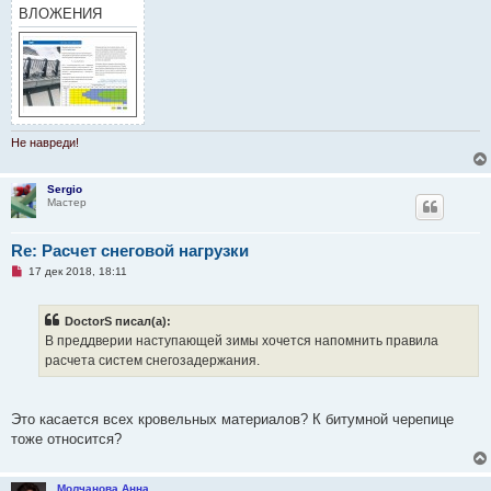
и
ВЛОЖЕНИЯ
т
а
н
н
о
е
с
о
о
б
Не навреди!
щ
е
н
Sergio
и
Мастер
е
Re: Расчет снеговой нагрузки
Н
17 дек 2018, 18:11
е
п
р
DoctorS писал(а):
о
ч
В преддверии наступающей зимы хочется напомнить правила
и
расчета систем снегозадержания.
т
а
н
н
о
Это касается всех кровельных материалов? К битумной черепице
е
тоже относится?
с
о
о
б
Молчанова Анна