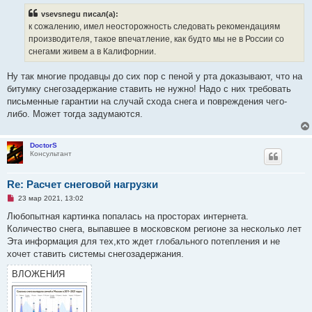
р
vsevsnegu писал(а):
о
ч
к сожалению, имел неосторожность следовать рекомендациям
и
производителя, такое впечатление, как будто мы не в России со
т
а
снегами живем а в Калифорнии.
н
н
о
Ну так многие продавцы до сих пор с пеной у рта доказывают, что на
е
битумку снегозадержание ставить не нужно! Надо с них требовать
с
о
письменные гарантии на случай схода снега и повреждения чего-
о
либо. Может тогда задумаются.
б
щ
е
н
DoctorS
и
Консультант
е
Re: Расчет снеговой нагрузки
Н
23 мар 2021, 13:02
е
п
Любопытная картинка попалась на просторах интернета.
р
Количество снега, выпавшее в московском регионе за несколько лет
о
ч
Эта информация для тех,кто ждет глобального потепления и не
и
хочет ставить системы снегозадержания.
т
а
ВЛОЖЕНИЯ
н
н
о
е
с