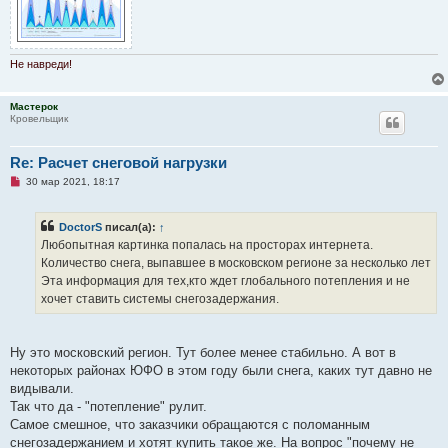
о
о
б
щ
е
н
Не навреди!
и
е
Мастерок
Кровельщик
Re: Расчет снеговой нагрузки
Н
30 мар 2021, 18:17
е
п
р
DoctorS
писал(а):
↑
о
ч
Любопытная картинка попалась на просторах интернета.
и
Количество снега, выпавшее в московском регионе за несколько лет
т
а
Эта информация для тех,кто ждет глобального потепления и не
н
хочет ставить системы снегозадержания.
н
о
е
с
о
Ну это московский регион. Тут более менее стабильно. А вот в
о
некоторых районах ЮФО в этом году были снега, каких тут давно не
б
щ
видывали.
е
Так что да - "потепление" рулит.
н
и
Самое смешное, что заказчики обращаются с поломанным
е
снегозадержанием и хотят купить такое же. На вопрос "почему не