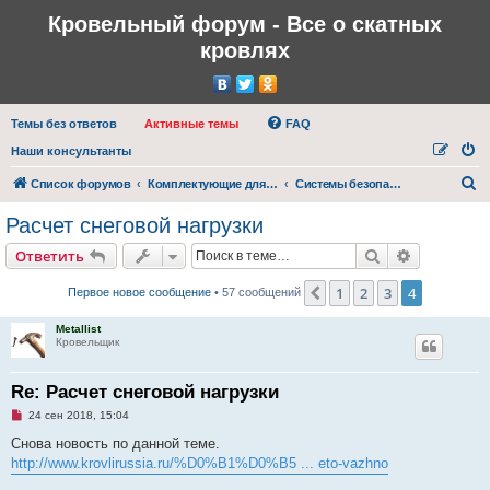
Кровельный форум - Все о скатных
кровлях
Темы без ответов
Активные темы
FAQ
Наши консультанты
П
Список форумов
Комплектующие для кровли
Системы безопасности кровли
о
Расчет снеговой нагрузки
и
Поиск
Расширен
Ответить
с
к
1
2
3
4
Пред.
Первое новое сообщение
• 57 сообщений
Metallist
Кровельщик
Re: Расчет снеговой нагрузки
Н
24 сен 2018, 15:04
е
п
Снова новость по данной теме.
р
http://www.krovlirussia.ru/%D0%B1%D0%B5 ... eto-vazhno
о
ч