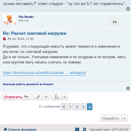
лучше поставить?" ответ следует - "ну это же 5-7 лет справлялось"..
The Roofer
Мастер
Re: Расчет снеговой нагрузки
Н
28 окт 2024, 17:31
е
п
Я думаю, что следующая новость может привести к изменения в
р
расчетах по снеговой нагрузке
о
ч
Да и не только. Учитывая изменения и по осадкам и по ветрам, весь
и
конструктив могу начать считать по новому.
т
а
н
https://krovlirussia.ru/rubriki/standar ... atologiya/
н
о
е
с
Хорошая работа дешевой не бывает.
о
о
б
Ответить
щ
е
н
1
2
3
4
Пред.
57 сообщений
и
е
Перейти
Список форумов
Часовой пояс:
UTC+03:00