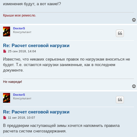
и
изменения будут, а вот какие!?
т
а
н
Крыши мое ремесло.
н
о
е
с
DoctorS
о
Консультант
о
б
щ
Re: Расчет снеговой нагрузки
е
н
Н
25 сен 2018, 14:04
и
е
е
п
Известно, что никаких серьезных правок по нагрузкам вноситься не
р
будет. Т.е. остаются нагрузки заниженные, как в последнем
о
ч
документе.
и
т
а
Не навреди!
н
н
о
DoctorS
е
Консультант
с
о
о
б
Re: Расчет снеговой нагрузки
щ
е
Н
11 окт 2018, 10:07
н
е
и
п
В преддверии наступающей зимы хочется напомнить правила
е
р
расчета систем снегозадержания.
о
ч