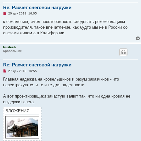
Re: Расчет снеговой нагрузки
Н
20 дек 2018, 16:05
е
п
к сожалению, имел неосторожность следовать рекомендациям
р
производителя, такое впечатление, как будто мы не в России со
о
ч
снегами живем а в Калифорнии.
и
т
а
Rustech
н
Кровельщик
н
о
е
с
Re: Расчет снеговой нагрузки
о
о
Н
27 дек 2018, 16:55
б
е
щ
п
Главная надежда на кровельщиков и разум заказчиков - что
е
р
перестрахуются и те и те для надежности.
н
о
и
ч
е
и
А вот проектировщики зачастую ваяют так, что ни одна кровля не
т
а
выдержит снега.
н
н
ВЛОЖЕНИЯ
о
е
с
о
о
б
щ
е