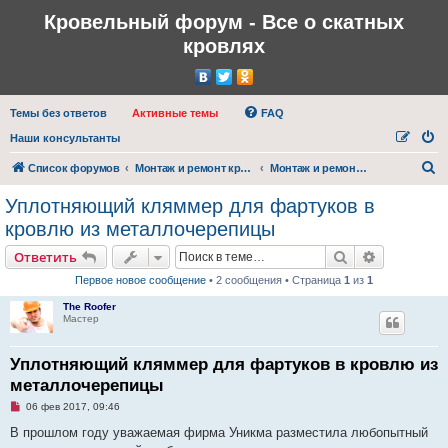
Кровельный форум - Все о скатных
кровлях
Темы без ответов
Активные темы
FAQ
Наши консультанты
П
Список форумов
Монтаж и ремонт кровли
Монтаж и ремонт металлочерепицы
о
Уплотняющий кляммер для фартуков в
и
кровлю из металлочерепицы
с
Поиск
Расширен
Ответить
к
Первое новое сообщение
• 2 сообщения • Страница
1
из
1
The Roofer
Мастер
Уплотняющий кляммер для фартуков в кровлю из
металлочерепицы
Н
06 фев 2017, 09:46
е
п
В прошлом году уважаемая фирма Уникма разместила любопытный
р