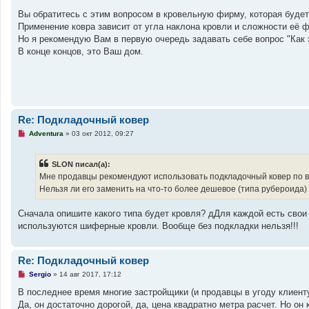
о
е
е
п
Вы обратитесь с этим вопросом в кровельную фирму, которая будет
с
р
Применение ковра зависит от угла наклона кровли и сложности её 
о
о
о
ч
Но я рекомендую Вам в первую очередь задавать себе вопрос "Как 
б
и
В конце концов, это Ваш дом.
щ
т
е
а
н
н
и
н
е
о
е
с
о
Re: Подкладочный ковер
о
б
Н
Adventura
»
03 окт 2012, 09:27
щ
е
е
п
н
р
и
SLON писал(а):
о
е
ч
Мне продавцы рекомендуют использовать подкладочный ковер по в
и
Нельзя ли его заменить на что-то более дешевое (типа рубероида)
т
а
н
Сначала опишите какого типа будет кровля? дДля каждой есть свои 
н
о
используются шиферные кровли. Вообще без подкладки нельзя!!!
е
с
о
о
Re: Подкладочный ковер
б
щ
Н
Sergio
»
14 авг 2017, 17:12
е
е
н
п
В последнее время многие застройщики (и продавцы в угоду клиенту
и
р
Да, он достаточно дорогой, да, цена квадратно метра расчет. Но он 
е
о