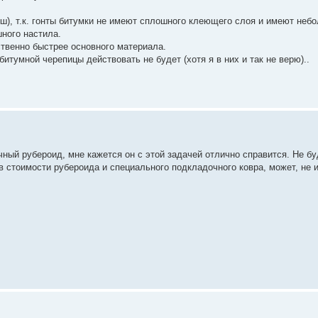
ш), т.к. гонты битумки не имеют сплошного клеющего слоя и имеют неб
шного настила.
ственно быстрее основного материала.
битумной черепицы действовать не будет (хотя я в них и так не верю)..
чный рубероид, мне кажется он с этой задачей отлично справится. Не 
, в стоимости рубероида и специального подкладочного ковра, может, не