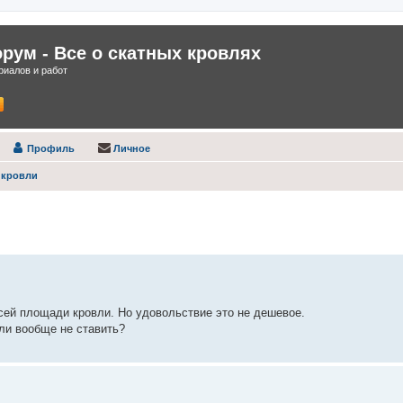
ум - Все о скатных кровлях
иалов и работ
Профиль
Личное
 кровли
нный поиск
ей площади кровли. Но удовольствие это не дешевое.
или вообще не ставить?