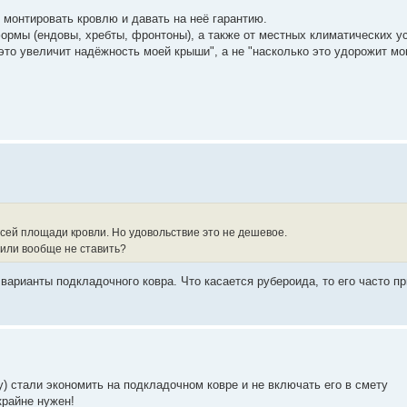
 монтировать кровлю и давать на неё гарантию.
формы (ендовы, хребты, фронтоны), а также от местных климатических у
это увеличит надёжность моей крыши", а не "насколько это удорожит м
сей площади кровли. Но удовольствие это не дешевое.
 или вообще не ставить?
варианты подкладочного ковра. Что касается рубероида, то его часто п
) стали экономить на подкладочном ковре и не включать его в смету
крайне нужен!