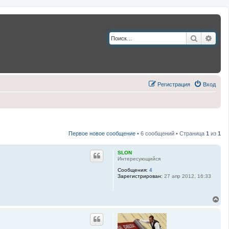
Поиск
Расш
Регистрация
Вход
Первое новое сообщение
• 6 сообщений • Страница
1
из
1
SLON
Интересующийся
Сообщения:
4
Зарегистрирован:
27 апр 2012, 16:33
В
е
р
н
у