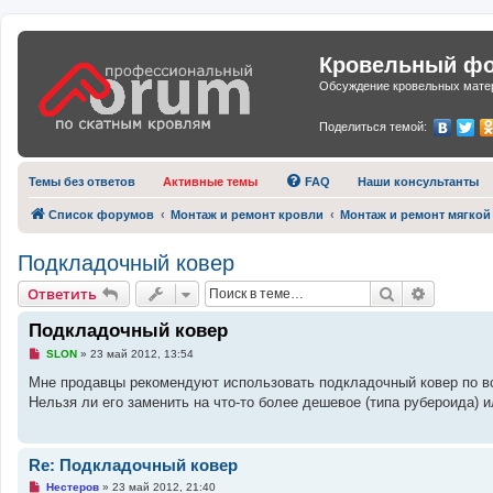
Кровельный фор
Обсуждение кровельных матер
Поделиться темой:
Темы без ответов
Активные темы
FAQ
Наши консультанты
Список форумов
Монтаж и ремонт кровли
Монтаж и ремонт мягкой
Подкладочный ковер
Поиск
Расшире
Ответить
Подкладочный ковер
Н
SLON
»
23 май 2012, 13:54
е
п
Мне продавцы рекомендуют использовать подкладочный ковер по вс
р
Нельзя ли его заменить на что-то более дешевое (типа рубероида) 
о
ч
и
т
а
Re: Подкладочный ковер
н
н
Н
Нестеров
»
23 май 2012, 21:40