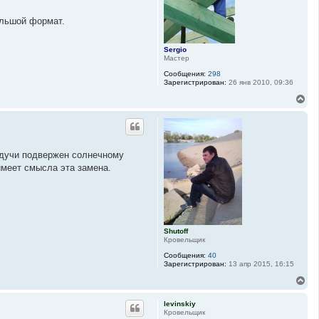
я
е
к
л
ольшой формат.
н
я
Н
а
е
ч
Sergio
с
а
Мастер
т
л
е
Сообщения:
298
у
р
Зарегистрирован:
26 янв 2010, 09:36
о
в
В
е
р
н
у
т
будучи подвержен солнечному
ь
 имеет смысла эта замена.
с
я
к
н
а
ч
а
Shutoff
л
Кровельщик
у
Сообщения:
40
Зарегистрирован:
13 апр 2015, 16:15
В
е
р
levinskiy
н
Кровельщик