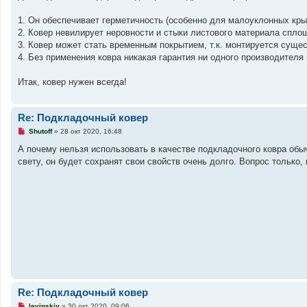
ч
и
1. Он обеспечивает герметичность (особенно для малоуклонных кры
т
а
2. Ковер невилирует неровности и стыки листового материала спло
н
3. Ковер может стать временным покрытием, т.к. монтируется суще
н
о
4. Без применения ковра никакая гарантия ни одного производителя 
е
с
о
Итак, ковер нужен всегда!
о
б
щ
е
Re: Подкладочный ковер
н
и
Н
Shutoff
»
28 окт 2020, 16:48
е
е
п
А почему нельзя использовать в качестве подкладочного ковра обы
р
свету, он будет сохранят свои свойств очень долго. Вопрос только
о
ч
и
т
а
н
н
о
е
с
о
о
б
щ
е
н
Re: Подкладочный ковер
и
е
Н
levinskiy
»
30 окт 2020, 09:06