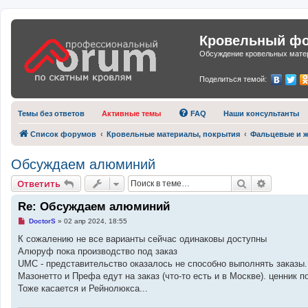
Кровельный фор
Обсуждение кровельных матер
Поделиться темой:
Темы без ответов
Активные темы
FAQ
Наши консультанты
Список форумов
Кровельные материалы, покрытия
Фальцевые и ж
Обсуждаем алюминий
Поиск
Расшире
Ответить
Re: Обсуждаем алюминий
Н
DoctorS
»
02 апр 2024, 18:55
е
п
К сожалению не все варианты сейчас одинаковы доступны
р
Алюруф пока производство под заказ
о
ч
UMC - представительство оказалось не способно выполнять заказы.
и
Мазонетто и Префа едут на заказ (что-то есть и в Москве). ценник п
т
а
Тоже касается и Рейнолюкса...
н
н