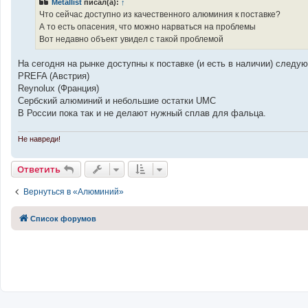
Metallist
писал(а):
↑
о
ч
Что сейчас доступно из качественного алюминия к поставке?
и
А то есть опасения, что можно нарваться на проблемы
т
а
Вот недавно объект увидел с такой проблемой
н
н
о
На сегодня на рынке доступны к поставке (и есть в наличии) следу
е
PREFA (Австрия)
с
о
Reynolux (Франция)
о
Сербский алюминий и небольшие остатки UMC
б
щ
В России пока так и не делают нужный сплав для фальца.
е
н
и
Не навреди!
е
Ответить
Вернуться в «Алюминий»
Список форумов