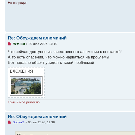
о
Не навреди!
е
с
о
о
б
щ
е
н
и
Re: Обсуждаем алюминий
е
Н
Metallist
»
30 июл 2026, 10:40
е
п
Что сейчас доступно из качественного алюминия к поставке?
р
А то есть опасения, что можно нарваться на проблемы
о
ч
Вот недавно объект увидел с такой проблемой
и
т
ВЛОЖЕНИЯ
а
н
н
о
е
с
о
о
б
Крыши мое ремесло.
щ
е
н
Re: Обсуждаем алюминий
и
е
Н
DoctorS
»
05 авг 2026, 11:39
е
п
р