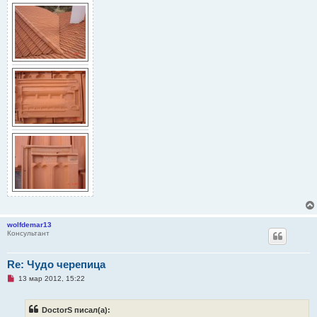
wolfdemar13
Консультант
Re: Чудо черепица
Н
13 мар 2012, 15:22
е
п
р
DoctorS писал(а):
о