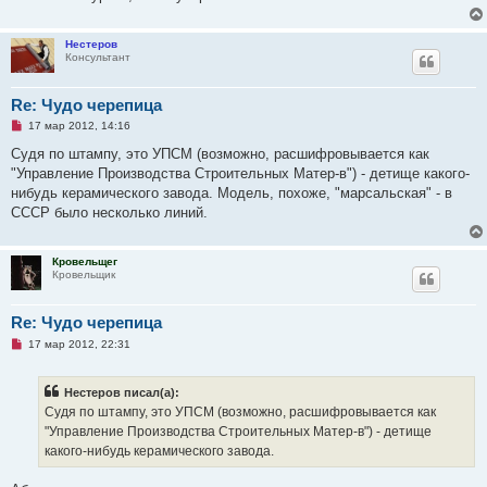
о
б
щ
е
Нестеров
н
Консультант
и
е
Re: Чудо черепица
Н
17 мар 2012, 14:16
е
п
Cудя по штампу, это УПСМ (возможно, расшифровывается как
р
"Управление Производства Строительных Матер-в") - детище какого-
о
ч
нибудь керамического завода. Модель, похоже, "марсальская" - в
и
СССР было несколько линий.
т
а
н
н
Кровельщег
о
Кровельщик
е
с
о
Re: Чудо черепица
о
б
Н
17 мар 2012, 22:31
щ
е
е
п
н
р
и
Нестеров писал(а):
о
е
ч
Cудя по штампу, это УПСМ (возможно, расшифровывается как
и
"Управление Производства Строительных Матер-в") - детище
т
а
какого-нибудь керамического завода.
н
н
о