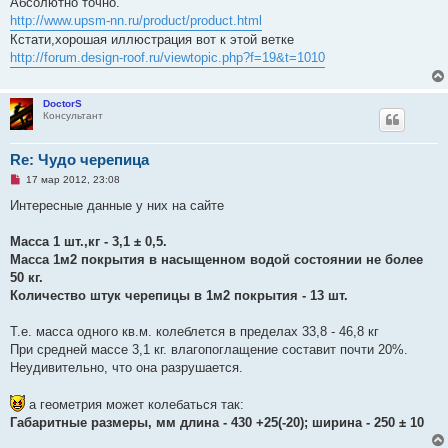
Абсолютно точно.
е
http://www.upsm-nn.ru/product/product.html
с
о
Кстати,хорошая иллюстрация вот к этой ветке
о
http://forum.design-roof.ru/viewtopic.php?f=19&t=1010
б
щ
е
н
DoctorS
и
Консультант
е
Re: Чудо черепица
Н
17 мар 2012, 23:08
е
п
Интересные данные у них на сайте
р
о
ч
Масса 1 шт.,кг - 3,1 ± 0,5.
и
Масса 1м2 покрытия в насыщенном водой состоянии не более
т
а
50 кг.
н
Количество штук черепицы в 1м2 покрытия - 13 шт.
н
о
е
Т.е. масса одного кв.м. колеблется в пределах 33,8 - 46,8 кг
с
о
При средней массе 3,1 кг. влагопоглащение составит почти 20%.
о
Неудивительно, что она разрушается.
б
щ
е
а геометрия может колебаться так:
н
и
Габаритные размеры, мм длина - 430 +25(-20); ширина - 250 ± 10
е