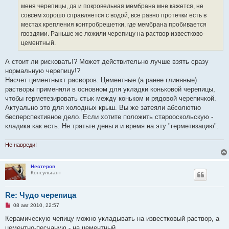
и
меня черепицы, да и покровельная мембрана мне кажется, не
т
а
совсем хорошо справляется с водой, все равно протечки есть в
н
местах крепления контробрешетки, где мембрана пробивается
н
о
гвоздями. Раньше же ложили черепицу на раствор известково-
е
цементный.
с
о
о
А стоит ли рисковать!? Может действительно лучше взять сразу
б
щ
нормальную черепицу!?
е
Насчет цементныхт расворов. Цементные (а ранее глиняные)
н
и
растворы применяли в основном для укладки коньковой черепицы,
е
чтобы герметезировать стык между коньком и рядовой черепичкой.
Актуально это для холодных крыш. Вы же затеяли абсолютно
бесперспективное дело. Если хотите положить старооскольскую -
кладика как есть. Не тратьте деньги и время на эту "герметизацию".
Не навреди!
Нестеров
Консультант
Re: Чудо черепица
Н
08 авг 2010, 22:57
е
п
Керамическую чепицу можно укладывать на известковый раствор, а
р
цементно-песчаную - на цементный.