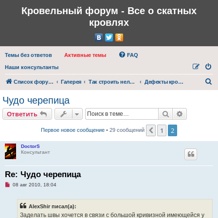
Кровельный форум - Все о скатных
кровлях
Темы без ответов
Активные темы
FAQ
Наши консультанты
П
Список форумов
Галерея
Так строить нельзя
Дефекты кровельного покрытия
о
Чудо черепица
и
Поиск
Расширен
Ответить
с
к
1
2
Пред.
Первое новое сообщение
• 29 сообщений
DoctorS
Консультант
Re: Чудо черепица
Н
08 авг 2010, 18:04
е
п
р
AlexShir писал(а):
о
ч
Заделать швы хочется в связи с большой кривизной имеющейся у