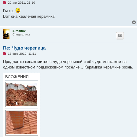
Н
22 авг 2011, 21:10
е
п
Гы-гы.
р
Вот она хваленая керамика!
о
ч
и
т
Simonov
а
Специалист
н
н
о
е
Re: Чудо черепица
с
Н
о
13 фев 2012, 11:11
е
о
п
б
Предлагаю ознакомится с чудо-черепицей и её чудо-монтажем на
р
щ
одном известном подмосковном посёлке... Керамика керамике рознь.
о
е
ч
н
и
и
ВЛОЖЕНИЯ
т
е
а
н
н
о
е
с
о
о
б
щ
е
н
и
е