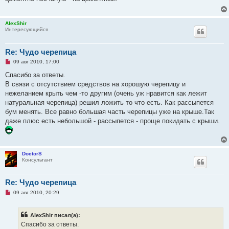
о
ч
и
т
AlexShir
а
Интересующийся
н
н
о
е
Re: Чудо черепица
с
Н
о
09 авг 2010, 17:00
е
о
п
б
Спасибо за ответы.
р
щ
В связи с отсутствием средствов на хорошую черепицу и
о
е
ч
н
нежеланием крыть чем -то другим (очень уж нравится как лежит
и
и
натуральная черепица) решил ложить то что есть. Как рассыпется
т
е
а
бум менять. Все равно большая часть черепицы уже на крыше.Так
н
даже плюс есть небольшой - рассыпется - проще покидать с крыши.
н
о
е
с
о
о
DoctorS
б
Консультант
щ
е
н
Re: Чудо черепица
и
е
Н
09 авг 2010, 20:29
е
п
р
AlexShir писал(а):
о
ч
Спасибо за ответы.
и