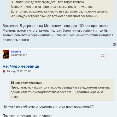
ч
В Смоленске довелось увидеть вот такую кровлю
и
Выяснить что это за черепица к сожалению не удалось.
т
а
Есть только предположения, но нет аргументов, поэтоум умолчу.
н
кто-нибудь встречал бибер в таком плачевном состоянии?
н
о
е
Встречал. В деревне под Мюнхеном - порядка 100 лет простояла.
с
о
Меняли, потому что в замену нельзя было ничего найти ( а так бы -
о
только ремонтом ограничились). Размер был немного отличающийся
б
щ
от современного.
е
н
и
е
DoctorS
Консультант
Re: Чудо черепица
Н
16 мар 2012, 20:03
е
п
р
Simonov писал(а):
о
ч
Предлагаю ознакомится с чудо-черепицей и её чудо-монтажем на
и
одном известном подмосковном посёлке... Керамика керамике
т
а
рознь.
н
н
о
Не могу по эмблеме определить что за производитель!?!
е
с
о
Похоже на турков, но не уверен