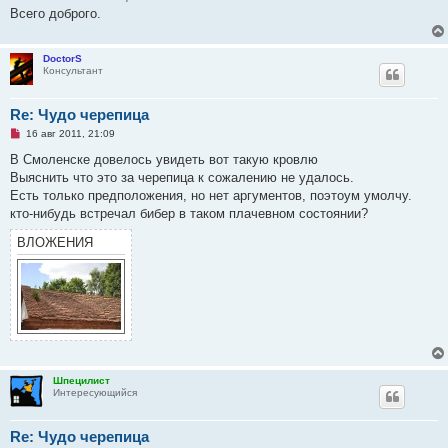
ч
Всего доброго.
и
т
а
н
DoctorS
н
Консультант
о
е
с
Re: Чудо черепица
о
о
Н
16 авг 2011, 21:09
б
е
щ
п
В Смоленске довелось увидеть вот такую кровлю
е
р
Выяснить что это за черепица к сожалению не удалось.
н
о
и
ч
Есть только предположения, но нет аргументов, поэтоум умолчу.
е
и
кто-нибудь встречал бибер в таком плачевном состоянии?
т
а
ВЛОЖЕНИЯ
н
н
о
е
с
о
о
б
щ
е
н
и
Шпецилист
е
Интересующийся
Re: Чудо черепица