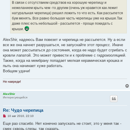
В связи с отсутствием средствов на хорошую черепицу и
т
а
нежеланием крыть чем -то другим (очень уж нравится как лежит
н
натуральная черепица) решил ложить то что есть. Как рассыпется
н
о
бум менять. Все равно большая часть черепицы уже на крыше.Так
е
даже плюс есть небольшой - рассыпется - проще покидать с
с
о
крыши.
о
б
щ
AlexShir, надеюсь Вам повезет и черепица не рассыпется. Ну а если
е
все же она начнет разрушаться, не запускайте этот процесс. Иначе
н
и
она может рассыпаться до состояния, когда ее надо будет сгрибать с
е
кровли лапатой. Это может привести и к проблеме с гидроизоляцией.
Также, когда на мембрану попадает мелкая керамическая крошка и
пыть она начинает хуже работать.
Вобщем удачи!
Не навреди!
AlexShir
Интересующийся
Re: Чудо черепица
Н
10 авг 2010, 22:10
е
п
Еще раз спасибо. Нет конечно запускать не стоит, это у меня так -
р
смех сквозь слезы, так сказать.
о