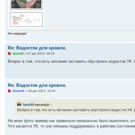
е
Не навреди!
Re: Водосток для кровли.
Н
fakel48
»
07 дек 2023, 09:18
е
п
Вопрос в том, что есть желание заставить обустроить водосток УК.
р
о
ч
и
т
а
Re: Водосток для кровли.
н
н
Н
DoctorS
»
08 дек 2023, 10:54
о
е
е
п
с
р
о
fakel48
писал(а):
↑
о
о
ч
Вопрос в том, что есть желание заставить обустроить водосток УК.
б
и
щ
т
е
а
На моих фото пример как правильно изначально было выполнить это
н
н
Что касается УК, то они обязаны поддерживать в рабочем состоянии
и
н
е
о
е