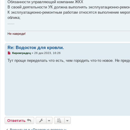
Обязанности управляющей компании ЖКХ
с
о
В своей деятельности УК должна выполнять эксплуатационно-ремон
о
К эксплуатационно-ремонтным работам относятся выполнение мероп
б
щ
облика;
е
......
н
и
е
Не навреди!
Re: Водосток для кровли.
Н
Кировградец
»
26 дек 2023, 16:26
е
п
Тут проще переделать что есть, чем городить что-то новое. Не пре
р
о
ч
и
т
а
н
н
о
е
с
о
о
б
щ
е
н
Ответить
и
е
Вернуться в «Правовые вопросы»