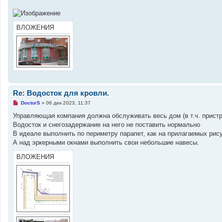
о
е
с
о
о
ВЛОЖЕНИЯ
б
щ
е
н
и
е
Re: Водосток для кровли.
Н
DoctorS
»
06 дек 2023, 11:37
е
п
Управляющая компания должна обслуживать весь дом (в т.ч. пристр
р
Водосток и снегозадержание на него не поставить нормально
о
ч
В идеале выполнить по периметру парапет, как на прилагаемых рис
и
А над эркерными окнами выполнить свои небольшие навесы.
т
а
ВЛОЖЕНИЯ
н
н
о
е
с
о
о
б
щ
е
н
и