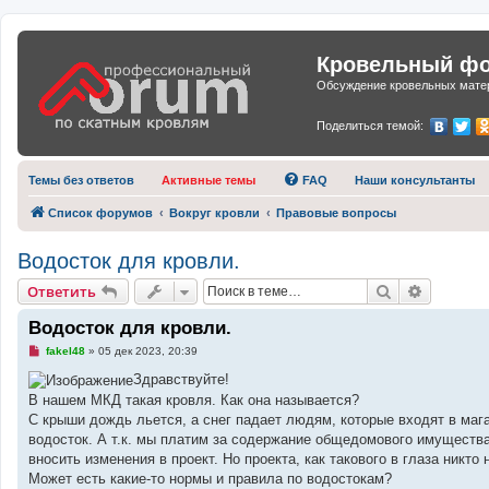
Кровельный фор
Обсуждение кровельных матер
Поделиться темой:
Темы без ответов
Активные темы
FAQ
Наши консультанты
Список форумов
Вокруг кровли
Правовые вопросы
Водосток для кровли.
Поиск
Расшире
Ответить
Водосток для кровли.
Н
fakel48
»
05 дек 2023, 20:39
е
п
Здравствуйте!
р
В нашем МКД такая кровля. Как она называется?
о
ч
С крыши дождь льется, а снег падает людям, которые входят в маг
и
водосток. А т.к. мы платим за содержание общедомового имущества,
т
а
вносить изменения в проект. Но проекта, как такового в глаза никто 
н
Может есть какие-то нормы и правила по водостокам?
н