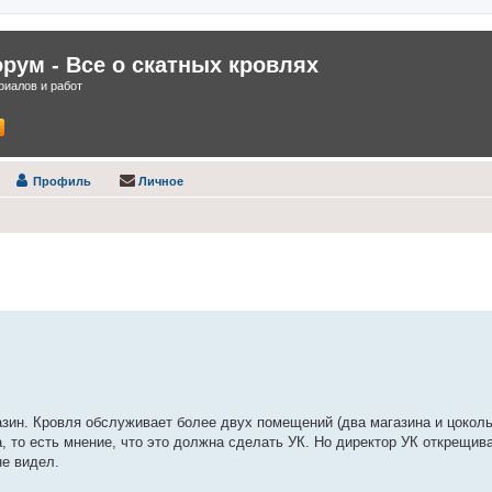
ум - Все о скатных кровлях
иалов и работ
Профиль
Личное
нный поиск
азин. Кровля обслуживает более двух помещений (два магазина и цокол
 то есть мнение, что это должна сделать УК. Но директор УК открещива
не видел.