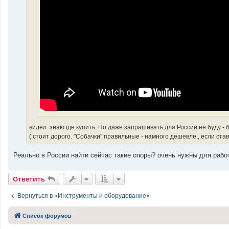
е
видел. знаю где купить. Но даже запрашивать для России не буду - 
( стоит дорого. "Собачки" правильные - намного дешевле., если ст
Реально в России найти сейчас такие опоры? очень нужны для рабо
Ответить
Вернуться в «Инструменты и оборудование»
Список форумов