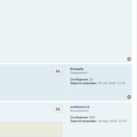
В
е
р
ProstoTa
н
Специалист
у
Сообщения:
10
т
Зарегистрирован:
26 окт 2016, 17:31
ь
с
я
В
к
е
н
р
а
wolfdemar13
н
ч
Консультант
у
а
Сообщения:
525
т
л
Зарегистрирован:
19 мар 2010, 11:53
ь
у
с
я
к