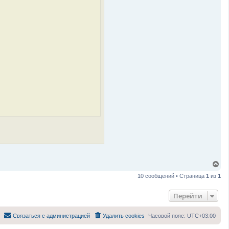
В
е
10 сообщений • Страница
1
из
1
р
н
у
Перейти
т
ь
с
Связаться с администрацией
Удалить cookies
Часовой пояс:
UTC+03:00
я
к