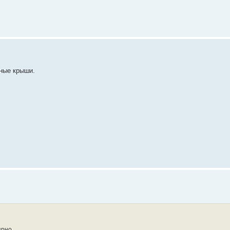
ьные крыши.
ярно.