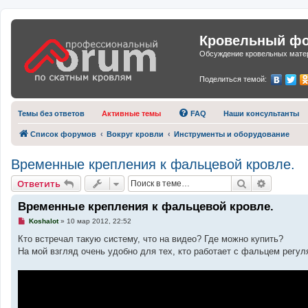
Кровельный фор
Обсуждение кровельных матер
Поделиться темой:
Темы без ответов
Активные темы
FAQ
Наши консультанты
Список форумов
Вокруг кровли
Инструменты и оборудование
Временные крепления к фальцевой кровле.
Поиск
Расшире
Ответить
Временные крепления к фальцевой кровле.
Н
Koshalot
»
10 мар 2012, 22:52
е
п
Кто встречал такую систему, что на видео? Где можно купить?
р
На мой взгляд очень удобно для тех, кто работает с фальцем регул
о
ч
и
т
а
н
н