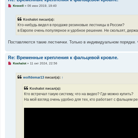
н
Н
Krovell
»
06 июн 2019, 19:40
и
е
е
п
р
Koshalot писал(а):
о
ч
Кто-нибудь видел в продаже резиновые лестницы в России?
и
в Европе очень популярное и удобное решение. Не скользят, держа
т
а
н
Поставляются такие лестнички. Только в индивидуальном порядке.
н
о
е
с
Re: Временные крепления к фальцевой кровле.
о
о
Н
Koshalot
»
11 окт 2024, 22:56
б
е
щ
п
е
р
н
wolfdemar13
писал(а):
↑
о
и
ч
е
и
Koshalot писал(а):
т
а
Кто встречал такую систему, что на видео? Где можно купить?
н
На мой взгляд очень удобно для тех, кто работает с фальцем ре
н
о
е
с
о
о
б
щ
е
н
и