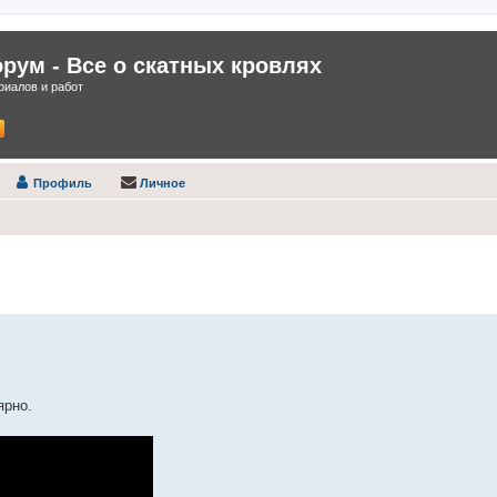
ум - Все о скатных кровлях
иалов и работ
Профиль
Личное
нный поиск
ярно.