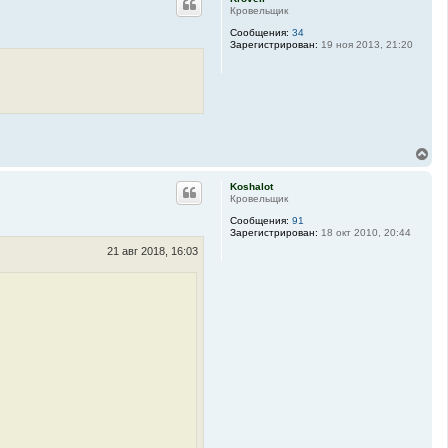
н
Кровельщик
у
Сообщения:
34
т
Зарегистрирован:
19 ноя 2013, 21:20
ь
с
я
к
н
а
ч
а
В
л
е
у
р
Koshalot
н
Кровельщик
у
Сообщения:
91
т
Зарегистрирован:
18 окт 2010, 20:44
ь
с
21 авг 2018, 16:03
я
к
н
а
ч
а
л
у