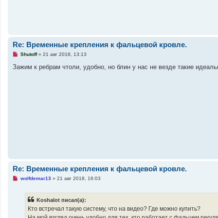
о
е
с
о
о
б
щ
Re: Временные крепления к фальцевой кровле.
е
н
Н
Shutoff
»
21 авг 2018, 13:13
и
е
е
п
Зажим к ребрам чтоли, удобно, но блин у нас не везде такие идеал
р
о
ч
и
т
а
н
н
о
е
с
о
о
б
щ
е
н
Re: Временные крепления к фальцевой кровле.
и
е
Н
wolfdemar13
»
21 авг 2018, 16:03
е
п
р
Koshalot писал(а):
о
ч
Кто встречал такую систему, что на видео? Где можно купить?
и
На мой взгляд очень удобно для тех, кто работает с фальцем регул