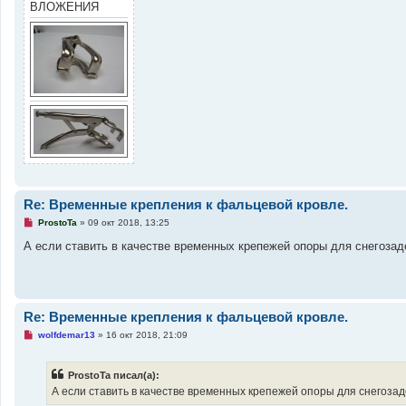
ВЛОЖЕНИЯ
Re: Временные крепления к фальцевой кровле.
Н
ProstoTa
»
09 окт 2018, 13:25
е
п
А если ставить в качестве временных крепежей опоры для снегозад
р
о
ч
и
т
а
Re: Временные крепления к фальцевой кровле.
н
н
Н
wolfdemar13
»
16 окт 2018, 21:09
о
е
е
п
с
р
о
ProstoTa писал(а):
о
о
ч
А если ставить в качестве временных крепежей опоры для снегоза
б
и