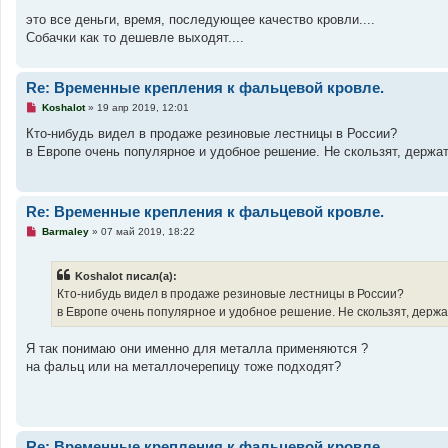
щ
т
е
а
это все деньги, время, последующее качество кровли....
н
н
Собачки как то дешевле выходят....
и
н
е
о
е
с
Re: Временные крепления к фальцевой кровле.
о
о
Н
Koshalot
»
19 апр 2019, 12:01
б
е
щ
п
Кто-нибудь видел в продаже резиновые лестницы в России?
е
р
н
в Европе очень популярное и удобное решение. Не скользят, держат
о
и
ч
е
и
т
а
Re: Временные крепления к фальцевой кровле.
н
н
Н
Barmaley
»
07 май 2019, 18:22
о
е
е
п
с
р
о
Koshalot писал(а):
о
о
ч
Кто-нибудь видел в продаже резиновые лестницы в России?
б
и
щ
в Европе очень популярное и удобное решение. Не скользят, держа
т
е
а
н
н
Я так понимаю они именно для металла применяются ?
и
н
е
о
на фальц или на металлочерепицу тоже подходят?
е
с
о
о
б
щ
Re: Временные крепления к фальцевой кровле.
е