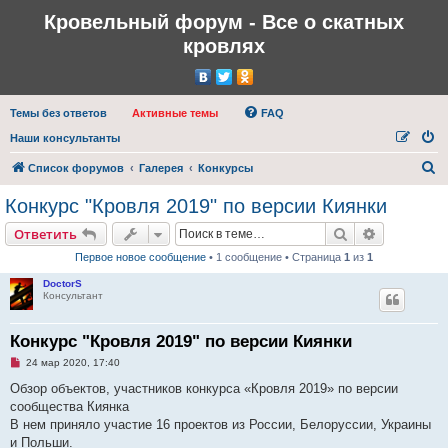
Кровельный форум - Все о скатных
кровлях
Темы без ответов
Активные темы
FAQ
Наши консультанты
П
Список форумов
Галерея
Конкурсы
о
Конкурс "Кровля 2019" по версии Киянки
и
Поиск
Расширен
Ответить
с
Первое новое сообщение
• 1 сообщение • Страница
1
из
1
к
DoctorS
Консультант
Конкурс "Кровля 2019" по версии Киянки
Н
24 мар 2020, 17:40
е
п
Обзор объектов, участников конкурса «Кровля 2019» по версии
р
сообщества Киянка
о
ч
В нем приняло участие 16 проектов из России, Белоруссии, Украины
и
и Польши.
т