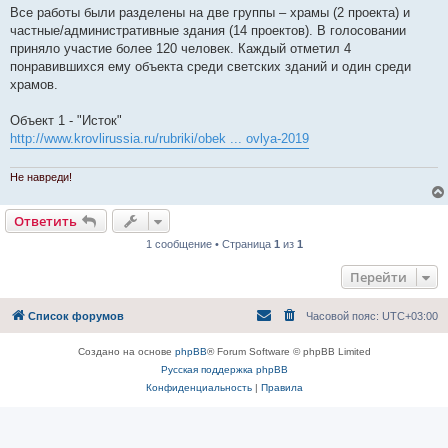
а
Все работы были разделены на две группы – храмы (2 проекта) и
н
частные/административные здания (14 проектов). В голосовании
н
о
приняло участие более 120 человек. Каждый отметил 4
е
понравившихся ему объекта среди светских зданий и один среди
с
о
храмов.
о
б
щ
Объект 1 - "Исток"
е
http://www.krovlirussia.ru/rubriki/obek ... ovlya-2019
н
и
е
Не навреди!
Ответить
1 сообщение • Страница
1
из
1
Перейти
Список форумов
Часовой пояс:
UTC+03:00
Создано на основе
phpBB
® Forum Software © phpBB Limited
Русская поддержка phpBB
Конфиденциальность
|
Правила