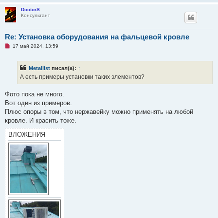
н
DoctorS
о
Консультант
е
с
о
о
Re: Установка оборудования на фальцевой кровле
б
Н
17 май 2024, 13:59
щ
е
е
п
н
р
и
Metallist
писал(а):
↑
о
е
ч
А есть примеры установки таких элементов?
и
т
а
Фото пока не много.
н
Вот один из примеров.
н
о
Плюс опоры в том, что нержавейку можно применять на любой
е
кровле. И красить тоже.
с
о
о
ВЛОЖЕНИЯ
б
щ
е
н
и
е