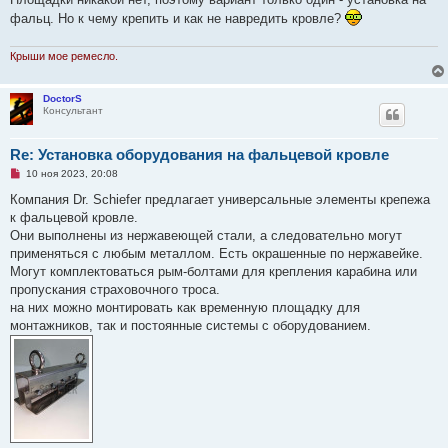
и
фальц. Но к чему крепить и как не навредить кровле?
т
а
н
Крыши мое ремесло.
н
о
е
с
DoctorS
о
Консультант
о
б
щ
Re: Установка оборудования на фальцевой кровле
е
н
Н
10 ноя 2023, 20:08
и
е
е
п
Компания Dr. Schiefer предлагает универсальные элементы крепежа
р
к фальцевой кровле.
о
ч
Они выполнены из нержавеющей стали, а следовательно могут
и
применяться с любым металлом. Есть окрашенные по нержавейке.
т
а
Могут комплектоваться рым-болтами для крепления карабина или
н
пропускания страховочного троса.
н
о
на них можно монтировать как временную площадку для
е
монтажников, так и постоянные системы с оборудованием.
с
о
о
б
щ
е
н
и
е