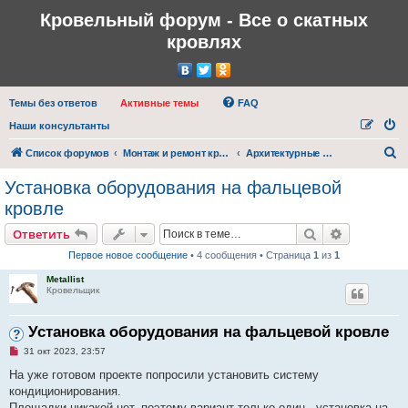
Кровельный форум - Все о скатных
кровлях
Темы без ответов
Активные темы
FAQ
Наши консультанты
П
Список форумов
Монтаж и ремонт кровли
Архитектурные и технические решения
о
Установка оборудования на фальцевой
и
кровле
с
Поиск
Расширен
Ответить
к
Первое новое сообщение
• 4 сообщения • Страница
1
из
1
Metallist
Кровельщик
Установка оборудования на фальцевой кровле
Н
31 окт 2023, 23:57
е
п
На уже готовом проекте попросили установить систему
р
кондиционирования.
о
ч
Площадки никакой нет, поэтому вариант только один - установка на