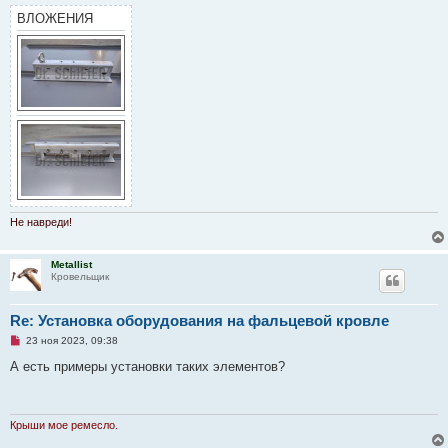
ВЛОЖЕНИЯ
Не навреди!
Metallist
Кровельщик
Re: Установка оборудования на фальцевой кровле
Н
23 ноя 2023, 09:38
е
п
А есть примеры установки таких элементов?
р
о
ч
и
т
Крыши мое ремесло.
а
н