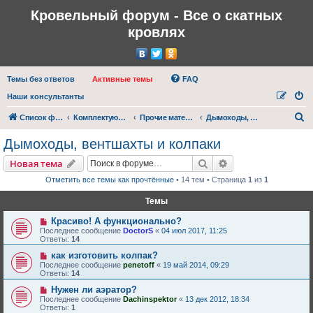
Кровельный форум - Все о скатных
кровлях
Темы без ответов
Активные темы
FAQ
Наши консультанты
П
Список форумов
Комплектующие для кровли
Прочие материалы для кровли
Дымоходы, вентшахты и колпаки
о
Дымоходы, вентшахты и колпаки
и
Поиск
Расширенный пои
Новая тема
с
Отметить все темы как прочтённые
• 14 тем • Страница
1
из
1
к
Темы
Красиво! А функционально?
Последнее сообщение
DoctorS
«
04 июл 2017, 11:25
Ответы:
14
как изготовить колпак?
Последнее сообщение
penetoff
«
19 май 2014, 09:29
Ответы:
14
Нужен ли аэратор?
Последнее сообщение
Dachinspektor
«
13 дек 2012, 18:34
Ответы:
1