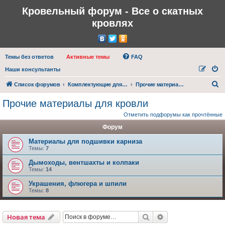
Кровельный форум - Все о скатных
кровлях
Темы без ответов
Активные темы
FAQ
Наши консультанты
П
Список форумов
Комплектующие для кровли
Прочие материалы для кровли
о
Прочие материалы для кровли
и
Отметить подфорумы как прочтённые
с
Форум
к
Материалы для подшивки карниза
Темы:
7
Дымоходы, вентшахты и колпаки
Темы:
14
Украшения, флюгера и шпили
Темы:
8
Поиск
Расширенный пои
Новая тема