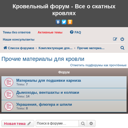
Кровельный форум - Все о скатных
кровлях
Темы без ответов
Активные темы
FAQ
Наши консультанты
П
Список форумов
Комплектующие для кровли
Прочие материалы для кровли
о
Прочие материалы для кровли
и
Отметить подфорумы как прочтённые
с
Форум
к
Материалы для подшивки карниза
Темы:
7
Дымоходы, вентшахты и колпаки
Темы:
14
Украшения, флюгера и шпили
Темы:
8
Поиск
Расширенный пои
Новая тема