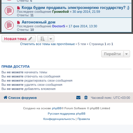
Ответы:
6
Когда будем продавать электроэнергию государству? ;)
Последнее сообщение
Громобой
«
30 апр 2014, 21:59
Ответы:
11
Автономный дом
Последнее сообщение
DoctorS
«
17 фев 2014, 13:30
Ответы:
10
Новая тема
Отметить все темы как прочтённые
• 5 тем • Страница
1
из
1
Перейти
ПРАВА ДОСТУПА
Вы
не можете
начинать темы
Вы
не можете
отвечать на сообщения
Вы
не можете
редактировать свои сообщения
Вы
не можете
удалять свои сообщения
Вы
не можете
добавлять вложения
Список форумов
Часовой пояс:
UTC+03:00
Создано на основе
phpBB
® Forum Software © phpBB Limited
Русская поддержка phpBB
Конфиденциальность
|
Правила