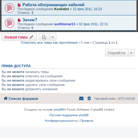
Работа обогревающих кабелей
Последнее сообщение
Koshalot
«
15 фев 2011, 16:23
Ответы:
3
Зачем?
Последнее сообщение
wolfdemar13
«
02 фев 2011, 22:31
Ответы:
5
Новая тема
Отметить все темы как прочтённые
• 5 тем • Страница
1
из
1
Перейти
ПРАВА ДОСТУПА
Вы
не можете
начинать темы
Вы
не можете
отвечать на сообщения
Вы
не можете
редактировать свои сообщения
Вы
не можете
удалять свои сообщения
Вы
не можете
добавлять вложения
Список форумов
Часовой пояс:
UTC+03:00
Создано на основе
phpBB
® Forum Software © phpBB Limited
Русская поддержка phpBB
Конфиденциальность
|
Правила