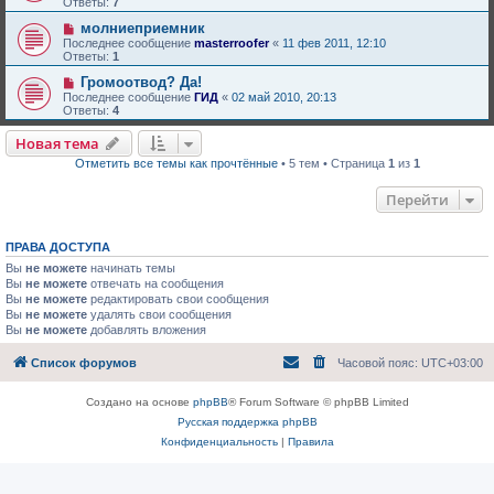
Ответы:
7
молниеприемник
Последнее сообщение
masterroofer
«
11 фев 2011, 12:10
Ответы:
1
Громоотвод? Да!
Последнее сообщение
ГИД
«
02 май 2010, 20:13
Ответы:
4
Новая тема
Отметить все темы как прочтённые
• 5 тем • Страница
1
из
1
Перейти
ПРАВА ДОСТУПА
Вы
не можете
начинать темы
Вы
не можете
отвечать на сообщения
Вы
не можете
редактировать свои сообщения
Вы
не можете
удалять свои сообщения
Вы
не можете
добавлять вложения
Список форумов
Часовой пояс:
UTC+03:00
Создано на основе
phpBB
® Forum Software © phpBB Limited
Русская поддержка phpBB
Конфиденциальность
|
Правила