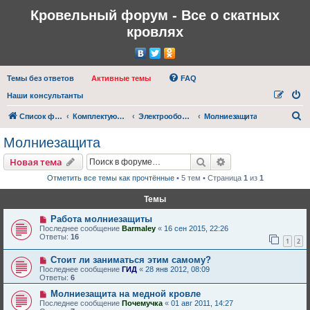
Кровельный форум - Все о скатных
кровлях
Темы без ответов
Активные темы
FAQ
Наши консультанты
П
Список форумов
Комплектующие для кровли
Электрооборудование кровли
Молниезащита
о
Молниезащита
и
Поиск
Расширенный пои
Новая тема
с
Отметить все темы как прочтённые
• 5 тем • Страница
1
из
1
к
Темы
Работа молниезащиты
Последнее сообщение
Barmaley
«
16 сен 2015, 22:26
Ответы:
16
1
2
Стоит ли заниматься этим самому?
Последнее сообщение
ГИД
«
28 янв 2012, 08:09
Ответы:
6
Молниезащита на медной кровле
Последнее сообщение
Почемучка
«
01 авг 2011, 14:27