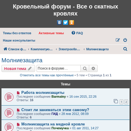
Кровельный форум - Все о скатных
кровлях
Темы без ответов
Активные темы
FAQ
Наши консультанты
П
Список форумов
Комплектующие для кровли
Электрооборудование кровли
Молниезащита
о
Молниезащита
и
Поиск
Расширенный пои
Новая тема
с
Отметить все темы как прочтённые
• 5 тем • Страница
1
из
1
к
Темы
Работа молниезащиты
Последнее сообщение
Barmaley
«
16 сен 2015, 22:26
Ответы:
16
1
2
Стоит ли заниматься этим самому?
Последнее сообщение
ГИД
«
28 янв 2012, 08:09
Ответы:
6
Молниезащита на медной кровле
Последнее сообщение
Почемучка
«
01 авг 2011, 14:27