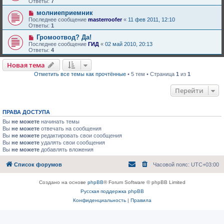
Ответы:
7
молниеприемник
Последнее сообщение
masterroofer
«
11 фев 2011, 12:10
Ответы:
1
Громоотвод? Да!
Последнее сообщение
ГИД
«
02 май 2010, 20:13
Ответы:
4
Новая тема
Отметить все темы как прочтённые
• 5 тем • Страница
1
из
1
Перейти
ПРАВА ДОСТУПА
Вы
не можете
начинать темы
Вы
не можете
отвечать на сообщения
Вы
не можете
редактировать свои сообщения
Вы
не можете
удалять свои сообщения
Вы
не можете
добавлять вложения
Список форумов
Часовой пояс:
UTC+03:00
Создано на основе
phpBB
® Forum Software © phpBB Limited
Русская поддержка phpBB
Конфиденциальность
|
Правила