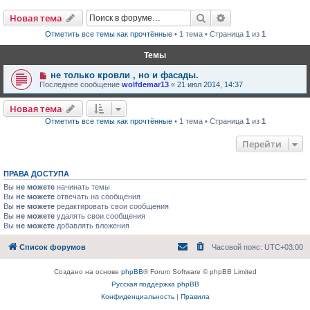
Поиск
Расширенный пои
Новая тема
Отметить все темы как прочтённые
• 1 тема • Страница
1
из
1
Темы
не только кровли , но и фасады.
Последнее сообщение
wolfdemar13
«
21 июл 2014, 14:37
Новая тема
Отметить все темы как прочтённые
• 1 тема • Страница
1
из
1
Перейти
ПРАВА ДОСТУПА
Вы
не можете
начинать темы
Вы
не можете
отвечать на сообщения
Вы
не можете
редактировать свои сообщения
Вы
не можете
удалять свои сообщения
Вы
не можете
добавлять вложения
Список форумов
Часовой пояс:
UTC+03:00
Создано на основе
phpBB
® Forum Software © phpBB Limited
Русская поддержка phpBB
Конфиденциальность
|
Правила