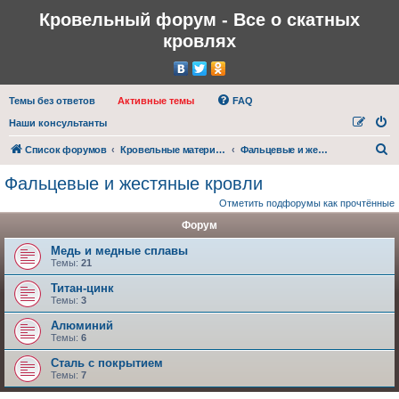
Кровельный форум - Все о скатных
кровлях
Темы без ответов
Активные темы
FAQ
Наши консультанты
П
Список форумов
Кровельные материалы, покрытия
Фальцевые и жестяные кровли
о
Фальцевые и жестяные кровли
и
Отметить подфорумы как прочтённые
с
Форум
к
Медь и медные сплавы
Темы:
21
Титан-цинк
Темы:
3
Алюминий
Темы:
6
Сталь с покрытием
Темы:
7