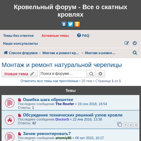
Кровельный форум - Все о скатных
кровлях
Темы без ответов
Активные темы
FAQ
Наши консультанты
П
Список форумов
Монтаж и ремонт кровли
Монтаж и ремонт натуральной черепицы
о
Монтаж и ремонт натуральной черепицы
и
Поиск
Расширенный пои
Новая тема
с
Отметить все темы как прочтённые
• 20 тем • Страница
1
из
1
к
Темы
Ошибка шага обрешетки
Последнее сообщение
The Roofer
«
19 сен 2018, 18:54
Ответы:
1
Обсуждение технических решений узлов кровли
Последнее сообщение
DoctorS
«
22 янв 2016, 13:38
Ответы:
42
1
2
3
Зачем ремонтировать?
Последнее сообщение
artemiy86
«
06 окт 2015, 16:17