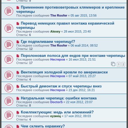
Ответы:
9
Применение противоветровых кляммеров и крепление
черепицы
Последнее сообщение
The Roofer
«
05 авг 2015, 13:56
Перевод немецких правил монтажа керамической
черепицы
Последнее сообщение
Alexey
«
28 июл 2015, 23:40
Ответы:
6
Где подпиливаем черепицу!?
Последнее сообщение
The Roofer
«
06 май 2014, 08:52
Ответы:
12
Поролоновая полоса для ендов при монтаже черепицы
Последнее сообщение
Нестеров
«
16 июл 2013, 21:51
Ответы:
17
1
2
Вентиляция холодной кровли по американски
Последнее сообщение
Нестеров
«
07 май 2013, 23:27
Ответы:
4
Быстрый демонтаж и спуск черепицы вниз
Последнее сообщение
Нестеров
«
23 дек 2012, 16:21
Натуральная черепица: ошибки монтажа
Последнее сообщение
DoctorS
«
22 ноя 2012, 23:07
Ответы:
8
Комлпектующие: медь или алюминий?
Последнее сообщение
кузнец
«
17 ноя 2012, 09:03
Ответы:
4
Чем склеить керамику?