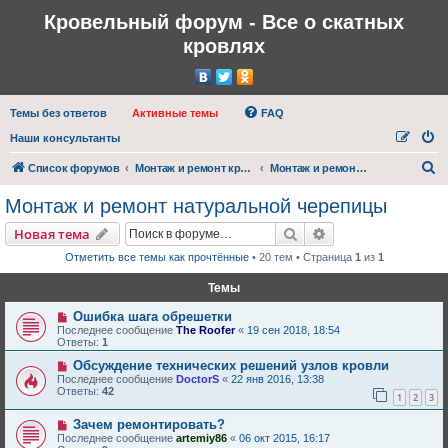
Кровельный форум - Все о скатных
кровлях
Темы без ответов
Активные темы
FAQ
Наши консультанты
П
Список форумов
Монтаж и ремонт кровли
Монтаж и ремонт натуральной черепицы
о
Монтаж и ремонт натуральной черепицы
и
Поиск
Расширенный пои
Новая тема
с
Отметить все темы как прочтённые
• 20 тем • Страница
1
из
1
к
Темы
Ошибка шага обрешетки
Последнее сообщение
The Roofer
«
19 сен 2018, 18:54
Ответы:
1
Обсуждение технических решений узлов кровли
Последнее сообщение
DoctorS
«
22 янв 2016, 13:38
Ответы:
42
1
2
3
Зачем ремонтировать?
Последнее сообщение
artemiy86
«
06 окт 2015, 16:17