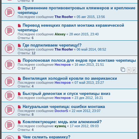
Ответы:
9
Применение противоветровых кляммеров и крепление
черепицы
Последнее сообщение
The Roofer
«
05 авг 2015, 13:56
Перевод немецких правил монтажа керамической
черепицы
Последнее сообщение
Alexey
«
28 июл 2015, 23:40
Ответы:
6
Где подпиливаем черепицу!?
Последнее сообщение
The Roofer
«
06 май 2014, 08:52
Ответы:
12
Поролоновая полоса для ендов при монтаже черепицы
Последнее сообщение
Нестеров
«
16 июл 2013, 21:51
Ответы:
17
1
2
Вентиляция холодной кровли по американски
Последнее сообщение
Нестеров
«
07 май 2013, 23:27
Ответы:
4
Быстрый демонтаж и спуск черепицы вниз
Последнее сообщение
Нестеров
«
23 дек 2012, 16:21
Натуральная черепица: ошибки монтажа
Последнее сообщение
DoctorS
«
22 ноя 2012, 23:07
Ответы:
8
Комлпектующие: медь или алюминий?
Последнее сообщение
кузнец
«
17 ноя 2012, 09:03
Ответы:
4
Чем склеить керамику?