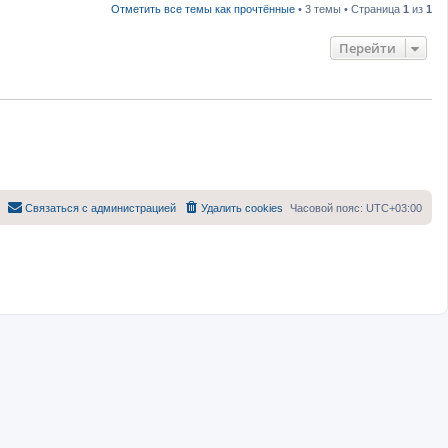
Отметить все темы как прочтённые
• 3 темы • Страница
1
из
1
Перейти
Связаться с администрацией
Удалить cookies
Часовой пояс:
UTC+03:00