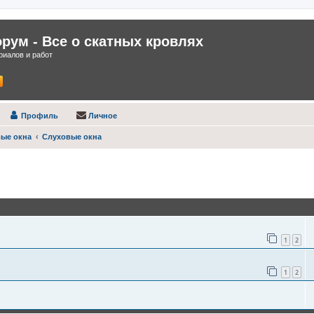
ум - Все о скатных кровлях
иалов и работ
Профиль
Личное
вые окна
Слуховые окна
оиск
1
2
1
2