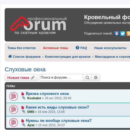
Кровельный фор
Обсуждение кровельных матер
Поделиться темой:
Темы без ответов
Активные темы
FAQ
Наши консультанты
Список форумов
Комплектующие для кровли
Мансардные и слухо
Слуховые окна
Поиск
Расширенный п
Новая тема
ТЕМЫ
Врезка слухового окна
Koshalot
»
18 окт 2010, 20:49
Какие есть виды слуховых окон?
DMS
»
16 янв 2010, 13:06
Нужны ли вообще слуховые окна?
Ajrat
»
15 янв 2010, 20:07