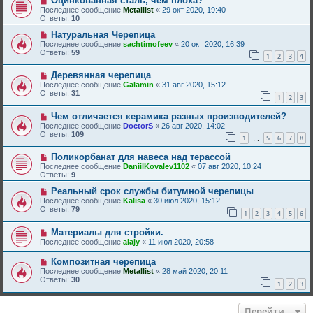
Оцинкованная сталь, чем плоха?
Последнее сообщение
Metallist
«
29 окт 2020, 19:40
Ответы:
10
Натуральная Черепица
Последнее сообщение
sachtimofeev
«
20 окт 2020, 16:39
Ответы:
59
1
2
3
4
Деревянная черепица
Последнее сообщение
Galamin
«
31 авг 2020, 15:12
Ответы:
31
1
2
3
Чем отличается керамика разных производителей?
Последнее сообщение
DoctorS
«
26 авг 2020, 14:02
Ответы:
109
1
5
6
7
8
…
Поликорбанат для навеса над терассой
Последнее сообщение
DaniilKovalev1102
«
07 авг 2020, 10:24
Ответы:
9
Реальный срок службы битумной черепицы
Последнее сообщение
Kalisa
«
30 июл 2020, 15:12
Ответы:
79
1
2
3
4
5
6
Материалы для стройки.
Последнее сообщение
alajy
«
11 июл 2020, 20:58
Композитная черепица
Последнее сообщение
Metallist
«
28 май 2020, 20:11
Ответы:
30
1
2
3
Перейти