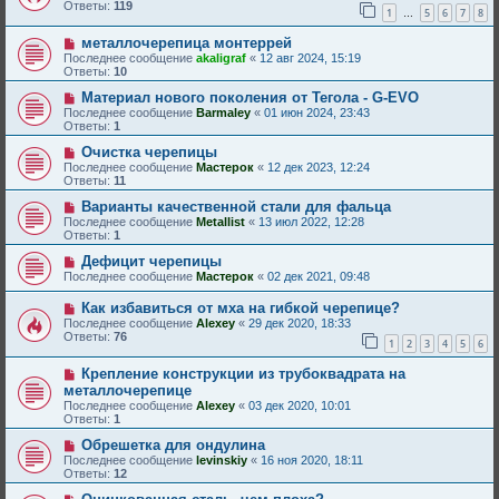
Ответы:
119
1
5
6
7
8
…
металлочерепица монтеррей
Последнее сообщение
akaligraf
«
12 авг 2024, 15:19
Ответы:
10
Материал нового поколения от Тегола - G-EVO
Последнее сообщение
Barmaley
«
01 июн 2024, 23:43
Ответы:
1
Очистка черепицы
Последнее сообщение
Мастерок
«
12 дек 2023, 12:24
Ответы:
11
Варианты качественной стали для фальца
Последнее сообщение
Metallist
«
13 июл 2022, 12:28
Ответы:
1
Дефицит черепицы
Последнее сообщение
Мастерок
«
02 дек 2021, 09:48
Как избавиться от мха на гибкой черепице?
Последнее сообщение
Alexey
«
29 дек 2020, 18:33
Ответы:
76
1
2
3
4
5
6
Крепление конструкции из трубоквадрата на
металлочерепице
Последнее сообщение
Alexey
«
03 дек 2020, 10:01
Ответы:
1
Обрешетка для ондулина
Последнее сообщение
levinskiy
«
16 ноя 2020, 18:11
Ответы:
12