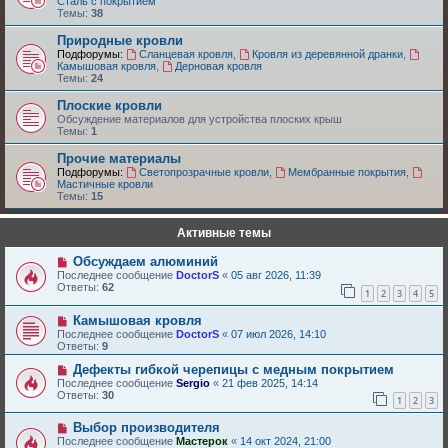
Сталь с покрытием
Темы:
38
Природные кровли
Подфорумы:
Сланцевая кровля
,
Кровля из деревянной дранки
,
Камышовая кровля
,
Дерновая кровля
Темы:
24
Плоские кровли
Обсуждение материалов для устройства плоских крыш
Темы:
1
Прочие материалы
Подфорумы:
Светопрозрачные кровли
,
Мембранные покрытия
,
Мастичные кровли
Темы:
15
Активные темы
Обсуждаем алюминий
Последнее сообщение
DoctorS
«
05 авг 2026, 11:39
Ответы:
62
1
2
3
4
5
Камышовая кровля
Последнее сообщение
DoctorS
«
07 июл 2026, 14:10
Ответы:
9
Дефекты гибкой черепицы с медным покрытием
Последнее сообщение
Sergio
«
21 фев 2025, 14:14
Ответы:
30
1
2
3
Выбор производителя
Последнее сообщение
Мастерок
«
14 окт 2024, 21:00