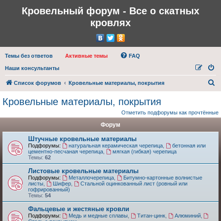
Кровельный форум - Все о скатных
кровлях
Темы без ответов
Активные темы
FAQ
Наши консультанты
П
Список форумов
Кровельные материалы, покрытия
о
Кровельные материалы, покрытия
и
Отметить подфорумы как прочтённые
с
Форум
к
Штучные кровельные материалы
Подфорумы:
натуральная керамическая черепица
,
бетонная или
цементно-песчаная черепица
,
мягкая (гибкая) черепица
Темы:
62
Листовые кровельные материалы
Подфорумы:
Металлочерепица
,
Битумно-картонные волнистые
листы
,
Шифер
,
Стальной оцинкованный лист (ровный или
гофрированный)
Темы:
54
Фальцевые и жестяные кровли
Подфорумы:
Медь и медные сплавы
,
Титан-цинк
,
Алюминий
,