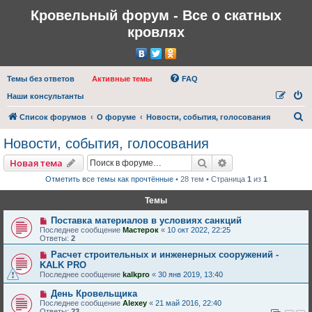
Кровельный форум - Все о скатных
кровлях
Темы без ответов
Активные темы
FAQ
Наши консультанты
П
Список форумов
О форуме
Новости, события, голосования
о
Новости, события, голосования
и
Поиск
Расширенный пои
Новая тема
с
Отметить все темы как прочтённые
• 28 тем • Страница
1
из
1
к
Темы
Поставка материалов в условиях санкций
Последнее сообщение
Мастерок
«
10 окт 2022, 22:25
Ответы:
2
Расчет строительных и инженерных сооружений -
KALK PRO
Последнее сообщение
kalkpro
«
30 янв 2019, 13:40
День Кровельщика
Последнее сообщение
Alexey
«
21 май 2016, 22:40
Ответы:
23