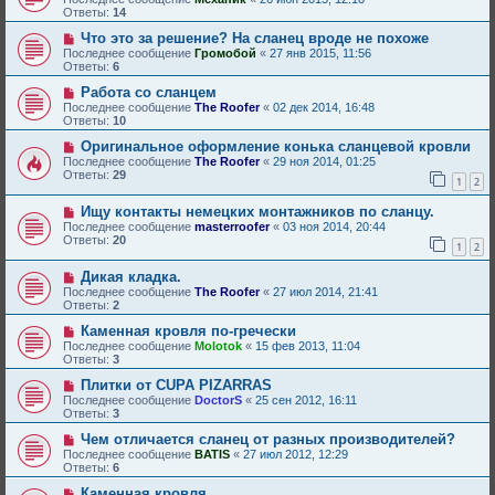
Ответы:
14
Что это за решение? На сланец вроде не похоже
Последнее сообщение
Громобой
«
27 янв 2015, 11:56
Ответы:
6
Работа со сланцем
Последнее сообщение
The Roofer
«
02 дек 2014, 16:48
Ответы:
10
Оригинальное оформление конька сланцевой кровли
Последнее сообщение
The Roofer
«
29 ноя 2014, 01:25
Ответы:
29
1
2
Ищу контакты немецких монтажников по сланцу.
Последнее сообщение
masterroofer
«
03 ноя 2014, 20:44
Ответы:
20
1
2
Дикая кладка.
Последнее сообщение
The Roofer
«
27 июл 2014, 21:41
Ответы:
2
Каменная кровля по-гречески
Последнее сообщение
Molotok
«
15 фев 2013, 11:04
Ответы:
3
Плитки от CUPA PIZARRAS
Последнее сообщение
DoctorS
«
25 сен 2012, 16:11
Ответы:
3
Чем отличается сланец от разных производителей?
Последнее сообщение
BATIS
«
27 июл 2012, 12:29
Ответы:
6
Каменная кровля