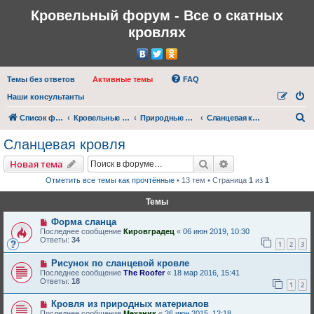
Кровельный форум - Все о скатных
кровлях
Темы без ответов
Активные темы
FAQ
Наши консультанты
П
Список форумов
Кровельные материалы, покрытия
Природные кровли
Сланцевая кровля
о
Сланцевая кровля
и
Поиск
Расширенный пои
Новая тема
с
Отметить все темы как прочтённые
• 13 тем • Страница
1
из
1
к
Темы
Форма сланца
Последнее сообщение
Кировградец
«
06 июн 2019, 10:30
Ответы:
34
1
2
3
Рисунок по сланцевой кровле
Последнее сообщение
The Roofer
«
18 мар 2016, 15:41
Ответы:
18
1
2
Кровля из природных материалов
Последнее сообщение
Механик
«
26 июн 2015, 12:18