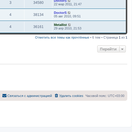
DoctorS
3
34580
22 мар 2011, 21:47
DoctorS
4
38134
05 авг 2010, 09:51
Metallist
4
36161
29 апр 2010, 21:53
Отметить все темы как прочтённые
• 6 тем • Страница
1
из
1
Перейти
Связаться с администрацией
Удалить cookies
Часовой пояс:
UTC+03:00