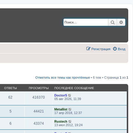
Поиск
Расш
Регистрация
Вход
Отметить все темы как прочтённые
• 6 тем • Страница
1
из
1
ОТВЕТЫ
ПРОСМОТРЫ
ПОСЛЕДНЕЕ СООБЩЕНИЕ
DoctorS
62
416370
05 авг 2026, 11:39
Metallist
5
44421
17 апр 2018, 12:37
Rustech
6
43374
13 июл 2012, 19:24