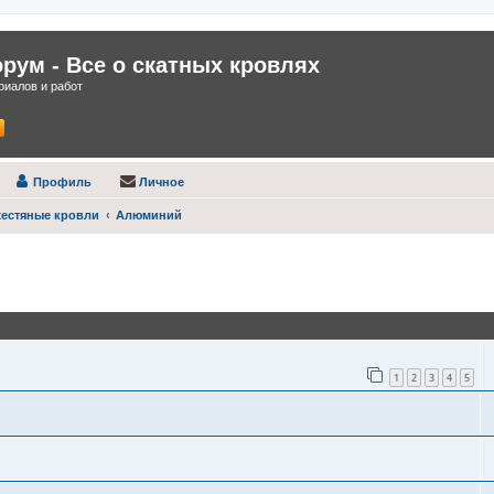
ум - Все о скатных кровлях
иалов и работ
Профиль
Личное
естяные кровли
Алюминий
оиск
1
2
3
4
5