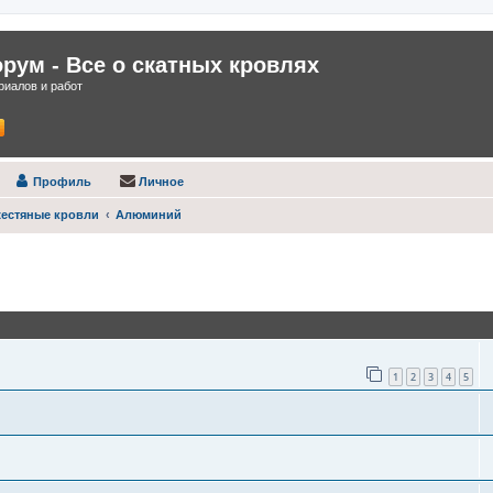
ум - Все о скатных кровлях
иалов и работ
Профиль
Личное
естяные кровли
Алюминий
оиск
1
2
3
4
5