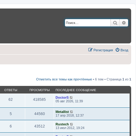
Поиск
Расш
Регистрация
Вход
Отметить все темы как прочтённые
• 6 тем • Страница
1
из
1
ОТВЕТЫ
ПРОСМОТРЫ
ПОСЛЕДНЕЕ СООБЩЕНИЕ
DoctorS
62
418585
05 авг 2026, 11:39
Metallist
5
44560
17 апр 2018, 12:37
Rustech
6
43512
13 июл 2012, 19:24