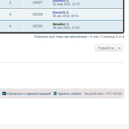
DoctorS
3
34697
22 мар 2011, 21:47
DoctorS
4
38268
05 авг 2010, 09:51
Metallist
4
36295
29 апр 2010, 21:53
Отметить все темы как прочтённые
• 6 тем • Страница
1
из
1
Перейти
Связаться с администрацией
Удалить cookies
Часовой пояс:
UTC+03:00