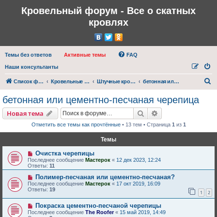
Кровельный форум - Все о скатных
кровлях
Темы без ответов
Активные темы
FAQ
Наши консультанты
П
Список форумов
Кровельные материалы, покрытия
Штучные кровельные материалы
бетонная или цементно-песчаная черепица
о
бетонная или цементно-песчаная черепица
и
Поиск
Расширенный пои
Новая тема
с
Отметить все темы как прочтённые
• 13 тем • Страница
1
из
1
к
Темы
Очистка черепицы
Последнее сообщение
Мастерок
«
12 дек 2023, 12:24
Ответы:
11
Полимер-песчаная или цементно-песчаная?
Последнее сообщение
Мастерок
«
17 окт 2019, 16:09
Ответы:
19
1
2
Покраска цементно-песчаной черепицы
Последнее сообщение
The Roofer
«
15 май 2019, 14:49