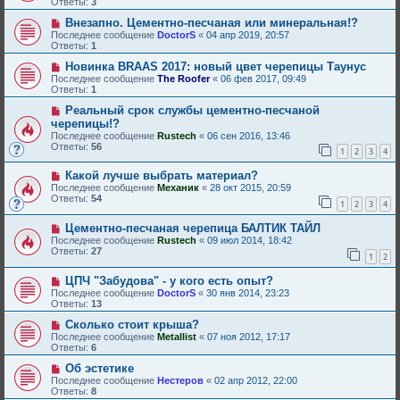
Ответы:
3
Внезапно. Цементно-песчаная или минеральная!?
Последнее сообщение
DoctorS
«
04 апр 2019, 20:57
Ответы:
1
Новинка BRAAS 2017: новый цвет черепицы Таунус
Последнее сообщение
The Roofer
«
06 фев 2017, 09:49
Ответы:
1
Реальный срок службы цементно-песчаной
черепицы!?
Последнее сообщение
Rustech
«
06 сен 2016, 13:46
Ответы:
56
1
2
3
4
Какой лучше выбрать материал?
Последнее сообщение
Механик
«
28 окт 2015, 20:59
Ответы:
54
1
2
3
4
Цементно-песчаная черепица БАЛТИК ТАЙЛ
Последнее сообщение
Rustech
«
09 июл 2014, 18:42
Ответы:
27
1
2
ЦПЧ "Забудова" - у кого есть опыт?
Последнее сообщение
DoctorS
«
30 янв 2014, 23:23
Ответы:
13
Сколько стоит крыша?
Последнее сообщение
Metallist
«
07 ноя 2012, 17:17
Ответы:
6
Об эстетике
Последнее сообщение
Нестеров
«
02 апр 2012, 22:00
Ответы:
8