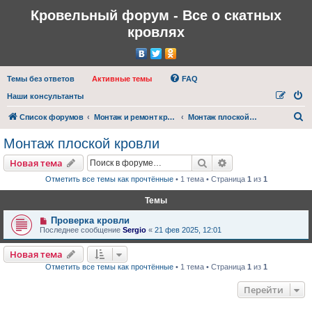
Кровельный форум - Все о скатных
кровлях
Темы без ответов
Активные темы
FAQ
Наши консультанты
П
Список форумов
Монтаж и ремонт кровли
Монтаж плоской кровли
о
Монтаж плоской кровли
и
Поиск
Расширенный пои
Новая тема
с
Отметить все темы как прочтённые
• 1 тема • Страница
1
из
1
к
Темы
Проверка кровли
Последнее сообщение
Sergio
«
21 фев 2025, 12:01
Новая тема
Отметить все темы как прочтённые
• 1 тема • Страница
1
из
1
Перейти