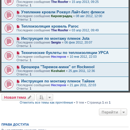
Последнее сообщение
The Roofer
«
15 апр 2013, 09:25
Ответы:
1
Утепление кровли Роквул Лайт-батс флекси
Последнее сообщение
Кировградец
«
08 авг 2012, 12:00
Ответы:
1
Теплоизоляция кровель Paroc
Последнее сообщение
The Roofer
«
03 апр 2012, 09:49
Инструкция по монтажу пленок Juta
Последнее сообщение
Sergio
«
06 фев 2012, 20:07
Ответы:
1
Технические буклеты по теплоизоляции УРСА
Последнее сообщение
Нестеров
«
10 янв 2012, 22:03
Ответы:
1
Брошюра "Теремок-мини" от Rockwool
Последнее сообщение
Koshalot
«
25 дек 2011, 12:36
Ответы:
1
Инструкция по монтажу пленок Тайвек
Последнее сообщение
Нестеров
«
21 дек 2011, 22:03
Ответы:
1
Новая тема
Отметить все темы как прочтённые
• 9 тем • Страница
1
из
1
Перейти
ПРАВА ДОСТУПА
Вы
не можете
начинать темы