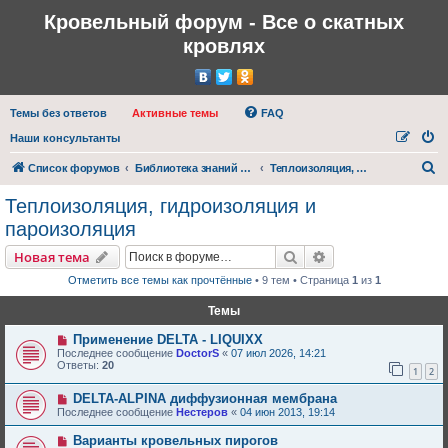
Кровельный форум - Все о скатных
кровлях
Темы без ответов
Активные темы
FAQ
Наши консультанты
П
Список форумов
Библиотека знаний (документация, инструкции, видео и фотоматериалы)
Теплоизоляция, гидроизоляция и пароизоляция
о
Теплоизоляция, гидроизоляция и
и
пароизоляция
с
Поиск
Расширенный пои
Новая тема
к
Отметить все темы как прочтённые
• 9 тем • Страница
1
из
1
Темы
Применение DELTA - LIQUIXX
Последнее сообщение
DoctorS
«
07 июл 2026, 14:21
Ответы:
20
1
2
DELTA-ALPINA диффузионная мембрана
Последнее сообщение
Нестеров
«
04 июн 2013, 19:14
Варианты кровельных пирогов