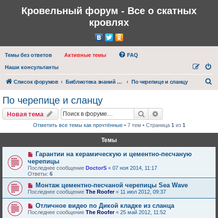
Кровельный форум - Все о скатных
кровлях
Темы без ответов
Активные темы
FAQ
Наши консультанты
П
Список форумов
Библиотека знаний (документация, инструкции, видео и фотоматериалы)
По черепице и сланцу
о
По черепице и сланцу
и
Поиск
Расширенный пои
Новая тема
с
Отметить все темы как прочтённые
• 7 тем • Страница
1
из
1
к
Темы
Гарантии на керамическую и цементно-песчаную
черепицы
Последнее сообщение
DoctorS
«
07 ноя 2014, 11:17
Ответы:
6
Монтаж цементно-песчаной черепицы Sea Wave
Последнее сообщение
The Roofer
«
11 июл 2012, 09:37
Отличное видео по Дикой кладке из сланца
Последнее сообщение
The Roofer
«
25 май 2012, 11:52