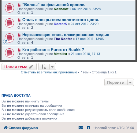
"Волны" на фальцевой кровле.
Последнее сообщение
Koshalot
«
06 ноя 2013, 23:28
Ответы:
1
Сталь с покрытием золотистого цвета.
Последнее сообщение
DoctorS
«
24 окт 2012, 23:29
Ответы:
2
Нержавеющая сталь плакированная медью
Последнее сообщение
The Roofer
«
17 ноя 2011, 13:06
Ответы:
4
Кто работал с Purex от Ruukki?
Последнее сообщение
Metallist
«
21 июн 2010, 17:13
Ответы:
1
Новая тема
Отметить все темы как прочтённые
• 7 тем • Страница
1
из
1
Перейти
ПРАВА ДОСТУПА
Вы
не можете
начинать темы
Вы
не можете
отвечать на сообщения
Вы
не можете
редактировать свои сообщения
Вы
не можете
удалять свои сообщения
Вы
не можете
добавлять вложения
Список форумов
Часовой пояс:
UTC+03:00