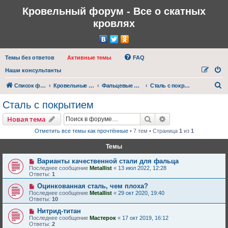
Кровельный форум - Все о скатных
кровлях
Темы без ответов
Активные темы
FAQ
Наши консультанты
П
Список форумов
Кровельные материалы, покрытия
Фальцевые и жестяные кровли
Сталь с покрытием
о
Сталь с покрытием
и
Поиск
Расширенный пои
Новая тема
с
Отметить все темы как прочтённые
• 7 тем • Страница
1
из
1
к
Темы
Варианты качественной стали для фальца
Последнее сообщение
Metallist
«
13 июл 2022, 12:28
Ответы:
1
Оцинкованная сталь, чем плоха?
Последнее сообщение
Metallist
«
29 окт 2020, 19:40
Ответы:
10
Нитрид-титан
Последнее сообщение
Мастерок
«
17 окт 2019, 16:12
Ответы:
2