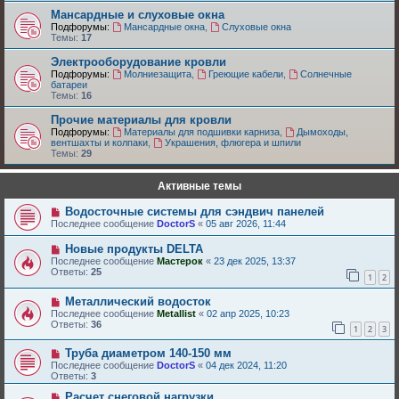
Мансардные и слуховые окна
Подфорумы:
Мансардные окна
,
Слуховые окна
Темы:
17
Электрооборудование кровли
Подфорумы:
Молниезащита
,
Греющие кабели
,
Солнечные
батареи
Темы:
16
Прочие материалы для кровли
Подфорумы:
Материалы для подшивки карниза
,
Дымоходы,
вентшахты и колпаки
,
Украшения, флюгера и шпили
Темы:
29
Активные темы
Водосточные системы для сэндвич панелей
Последнее сообщение
DoctorS
«
05 авг 2026, 11:44
Новые продукты DELTA
Последнее сообщение
Мастерок
«
23 дек 2025, 13:37
Ответы:
25
1
2
Металлический водосток
Последнее сообщение
Metallist
«
02 апр 2025, 10:23
Ответы:
36
1
2
3
Труба диаметром 140-150 мм
Последнее сообщение
DoctorS
«
04 дек 2024, 11:20
Ответы:
3
Расчет снеговой нагрузки