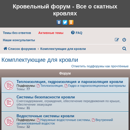
Кровельный форум - Все о скатных
кровлях
Темы без ответов
Активные темы
FAQ
Наши консультанты
П
Список форумов
Комплектующие для кровли
о
Комплектующие для кровли
и
Отметить подфорумы как прочтённые
с
Форум
к
Теплоизоляция, гидроизоляция и пароизоляция кровли
Подфорумы:
Теплоизоляция
,
Гидро и пароизоляционные материалы
Темы:
77
Системы безопасности кровли
Снегозадержание, ограждения, обеспечение передвижения по крыше,
обеспечение эвакуации
Темы:
31
Водосточные системы кровли
Подфорумы:
Наружные водосточные системы
,
Внутренний
организованный водосток
Темы:
32