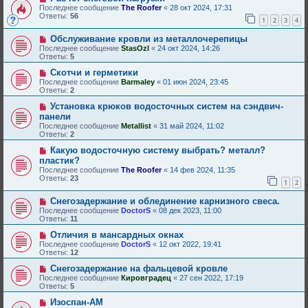
Последнее сообщение
The Roofer
«
28 окт 2024, 17:31
Ответы:
56
1
2
3
4
Обслуживание кровли из металлочерепицы
Последнее сообщение
StasOzl
«
24 окт 2024, 14:26
Ответы:
5
Скотчи и герметики
Последнее сообщение
Barmaley
«
01 июн 2024, 23:45
Ответы:
2
Установка крюков водосточных систем на сэндвич-
панели
Последнее сообщение
Metallist
«
31 май 2024, 11:02
Ответы:
2
Какую водосточную систему выбрать? металл?
пластик?
Последнее сообщение
The Roofer
«
14 фев 2024, 11:35
Ответы:
23
1
2
Снегозадержание и облединение карнизного свеса.
Последнее сообщение
DoctorS
«
08 дек 2023, 11:00
Ответы:
11
Отличия в мансардных окнах
Последнее сообщение
DoctorS
«
12 окт 2022, 19:41
Ответы:
12
Снегозадержание на фальцевой кровле
Последнее сообщение
Кировградец
«
27 сен 2022, 17:19
Ответы:
5
Изоспан-АМ