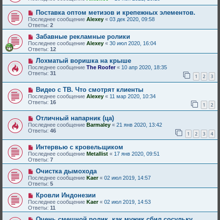
Поставка оптом метизов и крепежных элементов.
Последнее сообщение
Alexey
«
03 дек 2020, 09:58
Ответы:
2
Забавные рекламные ролики
Последнее сообщение
Alexey
«
30 июл 2020, 16:04
Ответы:
12
Лохматый воришка на крыше
Последнее сообщение
The Roofer
«
10 апр 2020, 18:35
Ответы:
31
1
2
3
Видео с ТВ. Что смотрят клиенты
Последнее сообщение
Alexey
«
11 мар 2020, 10:34
Ответы:
16
1
2
Отличный напарник (ца)
Последнее сообщение
Barmaley
«
21 янв 2020, 13:42
Ответы:
46
1
2
3
4
Интервью с кровельщиком
Последнее сообщение
Metallist
«
17 янв 2020, 09:51
Ответы:
7
Очистка дымохода
Последнее сообщение
Kaer
«
02 июл 2019, 14:57
Ответы:
5
Кровли Индонезии
Последнее сообщение
Kaer
«
02 июл 2019, 14:53
Ответы:
11
Очень смешной ролик, как мужик сбил сосульку.