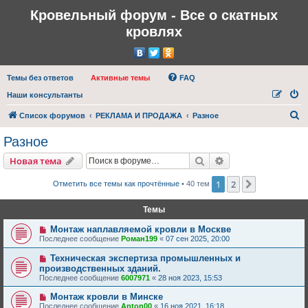
Кровельный форум - Все о скатных
кровлях
Темы без ответов
Активные темы
FAQ
Наши консультанты
П
Список форумов
РЕКЛАМА И ПРОДАЖА
Разное
о
Разное
и
Поиск
Расширенный пои
Новая тема
с
к
1
2
След.
Отметить все темы как прочтённые
• 40 тем
Темы
Монтаж наплавляемой кровли в Москве
Последнее сообщение
Роман199
«
07 сен 2025, 20:00
Техническая экспертиза промышленных и
производственных зданий.
Последнее сообщение
6007971
«
28 ноя 2023, 15:53
Монтаж кровли в Минске
Последнее сообщение
Anton00
«
16 ноя 2021, 16:18