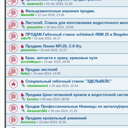
smanser11
»
01 окт 2018, 21:30
Фальцезакаточные машинки продам.
Maxim88
»
12 сен 2018, 13:38
Листогиб. Станок для изготовления водосточного жел
gtmachine
»
16 июл 2015, 10:06
ПРОДАМ.Гибочный станок schlebach RBM 25 и Biegebo
vldv79
»
19 апр 2016, 16:17
Продаем Линии МП-20, С-8 б/у.
gtmachine
»
16 ноя 2015, 13:27
Кран, запчасти к крану, крановые пути
АнтонМороз
»
15 авг 2015, 09:49
Продам листогиб
Nelly1
»
15 июл 2014, 14:05
Специальный гибочный станок "ЭДЕЛЬВЕЙС"
nikolamaster1
»
24 апр 2010, 10:14
Продажа Цинк-титановой кровли и водосточной систем
korolnn
»
09 июн 2014, 08:58
Продам Профессиональные Ножницы по металлу(пр
Alexandr1991
»
30 сен 2014, 21:15
Продаем кровельный алюминий
Eurostroy
»
15 июл 2014, 11:56