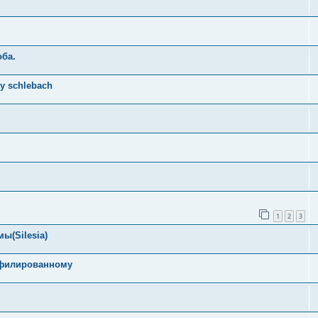
оба.
y schlebach
1
2
3
ы(Silesia)
офилированному