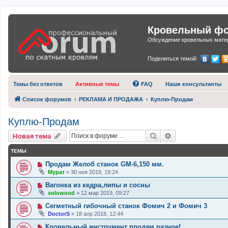
Кровельный фор
Обсуждение кровельных матер
Поделиться темой:
Темы без ответов
Активные темы
FAQ
Наши консультанты
Список форумов
РЕКЛАМА И ПРОДАЖА
Куплю-Продам
Куплю-Продам
Поиск
Расширенный п
Новая тема
ТЕМЫ
Продам Желоб станок GM-6,150 мм.
Мурат
»
30 ноя 2019, 19:24
Вагонка из кедра,липы и сосны
solowood
»
12 мар 2019, 09:27
Сегметный гибочный станок Фомич 2 и Фомич 3
DoctorS
»
18 апр 2018, 12:44
Кровельный инструмент продам разное!