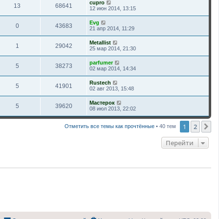
cupro
13
68641
12 июн 2014, 13:15
Evg
0
43683
21 апр 2014, 11:29
Metallist
1
29042
25 мар 2014, 21:30
parfumer
5
38273
02 мар 2014, 14:34
Rustech
5
41901
02 авг 2013, 15:48
Мастерок
5
39620
08 июл 2013, 22:02
1
2
С
Отметить все темы как прочтённые
• 40 тем
Перейти