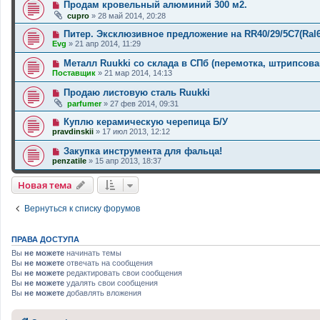
Продам кровельный алюминий 300 м2.
cupro
»
28 май 2014, 20:28
Питер. Эксклюзивное предложение на RR40/29/5C7(Ral
Evg
»
21 апр 2014, 11:29
Металл Ruukki со склада в СПб (перемотка, штрипсован
Поставщик
»
21 мар 2014, 14:13
Продаю листовую сталь Ruukki
parfumer
»
27 фев 2014, 09:31
Куплю керамическую черепица Б/У
pravdinskii
»
17 июл 2013, 12:12
Закупка инструмента для фальца!
penzatile
»
15 апр 2013, 18:37
Новая тема
Вернуться к списку форумов
ПРАВА ДОСТУПА
Вы
не можете
начинать темы
Вы
не можете
отвечать на сообщения
Вы
не можете
редактировать свои сообщения
Вы
не можете
удалять свои сообщения
Вы
не можете
добавлять вложения