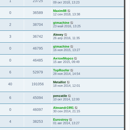
1
23725
09 окт 2018, 13:23
Maxim88
0
36589
12 сен 2018, 13:38
gtmachine
2
38704
23 май 2016, 13:25
Alexey
3
36742
26 апр 2016, 11:35
gtmachine
0
46795
16 ноя 2015, 13:27
АнтонМороз
0
46485
15 авг 2015, 09:49
TopRoofer
6
52979
28 ноя 2014, 14:54
Metallist
40
191056
18 ноя 2014, 12:01
penzatile
6
45094
10 окт 2014, 12:00
Alexandr1991
0
46097
30 сен 2014, 21:15
Eurostroy
4
38253
01 авг 2014, 13:27