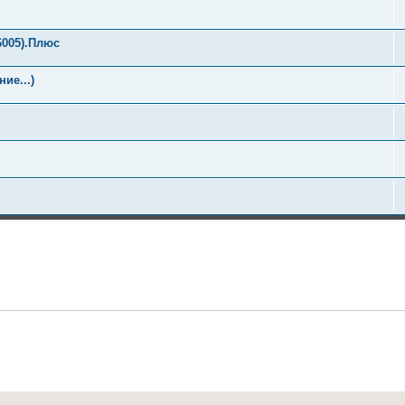
6005).Плюс
ие...)