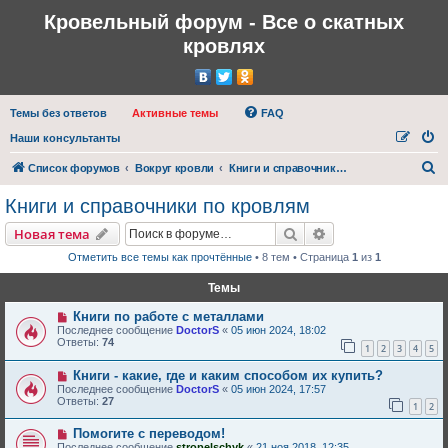
Кровельный форум - Все о скатных
кровлях
Темы без ответов
Активные темы
FAQ
Наши консультанты
П
Список форумов
Вокруг кровли
Книги и справочники по кровлям
о
Книги и справочники по кровлям
и
Поиск
Расширенный пои
Новая тема
с
Отметить все темы как прочтённые
• 8 тем • Страница
1
из
1
к
Темы
Книги по работе с металлами
Последнее сообщение
DoctorS
«
05 июн 2024, 18:02
Ответы:
74
1
2
3
4
5
Книги - какие, где и каким способом их купить?
Последнее сообщение
DoctorS
«
05 июн 2024, 17:57
Ответы:
27
1
2
Помогите с переводом!
Последнее сообщение
stropelschyk
«
21 ноя 2018, 12:35