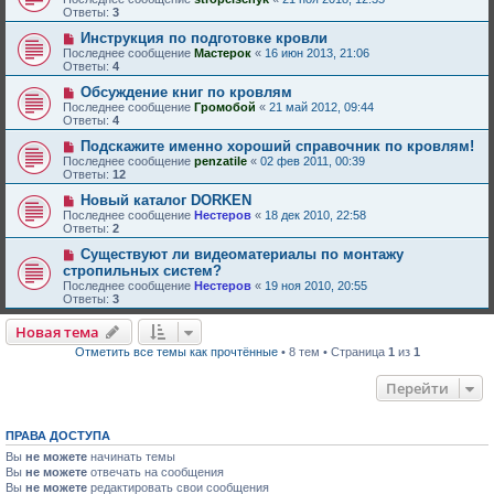
Ответы:
3
Инструкция по подготовке кровли
Последнее сообщение
Мастерок
«
16 июн 2013, 21:06
Ответы:
4
Обсуждение книг по кровлям
Последнее сообщение
Громобой
«
21 май 2012, 09:44
Ответы:
4
Подскажите именно хороший справочник по кровлям!
Последнее сообщение
penzatile
«
02 фев 2011, 00:39
Ответы:
12
Новый каталог DORKEN
Последнее сообщение
Нестеров
«
18 дек 2010, 22:58
Ответы:
2
Существуют ли видеоматериалы по монтажу
стропильных систем?
Последнее сообщение
Нестеров
«
19 ноя 2010, 20:55
Ответы:
3
Новая тема
Отметить все темы как прочтённые
• 8 тем • Страница
1
из
1
Перейти
ПРАВА ДОСТУПА
Вы
не можете
начинать темы
Вы
не можете
отвечать на сообщения
Вы
не можете
редактировать свои сообщения