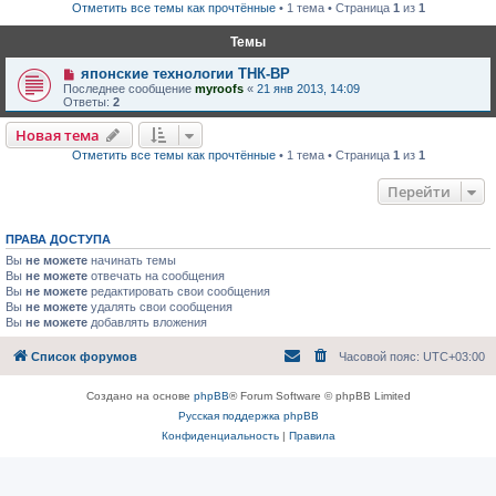
Отметить все темы как прочтённые
• 1 тема • Страница
1
из
1
Темы
японские технологии ТНК-BP
Последнее сообщение
myroofs
«
21 янв 2013, 14:09
Ответы:
2
Новая тема
Отметить все темы как прочтённые
• 1 тема • Страница
1
из
1
Перейти
ПРАВА ДОСТУПА
Вы
не можете
начинать темы
Вы
не можете
отвечать на сообщения
Вы
не можете
редактировать свои сообщения
Вы
не можете
удалять свои сообщения
Вы
не можете
добавлять вложения
Список форумов
Часовой пояс:
UTC+03:00
Создано на основе
phpBB
® Forum Software © phpBB Limited
Русская поддержка phpBB
Конфиденциальность
|
Правила