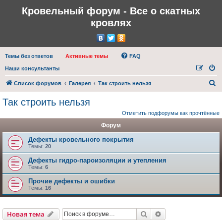
Кровельный форум - Все о скатных
кровлях
Темы без ответов
Активные темы
FAQ
Наши консультанты
П
Список форумов
Галерея
Так строить нельзя
о
Так строить нельзя
и
Отметить подфорумы как прочтённые
с
Форум
к
Дефекты кровельного покрытия
Темы:
20
Дефекты гидро-пароизоляции и утепления
Темы:
6
Прочие дефекты и ошибки
Темы:
16
Поиск
Расширенный пои
Новая тема