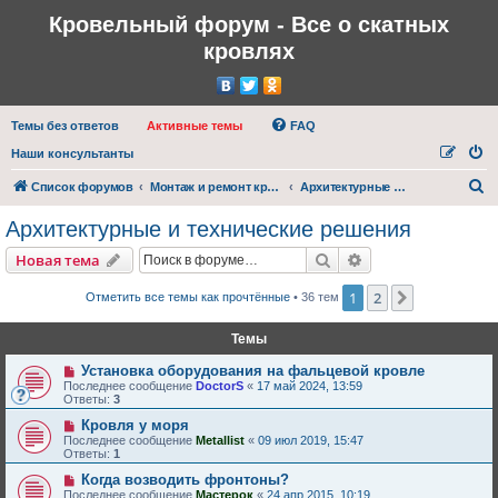
Кровельный форум - Все о скатных
кровлях
Темы без ответов
Активные темы
FAQ
Наши консультанты
П
Список форумов
Монтаж и ремонт кровли
Архитектурные и технические решения
о
Архитектурные и технические решения
и
Поиск
Расширенный пои
Новая тема
с
к
1
2
След.
Отметить все темы как прочтённые
• 36 тем
Темы
Установка оборудования на фальцевой кровле
Последнее сообщение
DoctorS
«
17 май 2024, 13:59
Ответы:
3
Кровля у моря
Последнее сообщение
Metallist
«
09 июл 2019, 15:47
Ответы:
1
Когда возводить фронтоны?
Последнее сообщение
Мастерок
«
24 апр 2015, 10:19