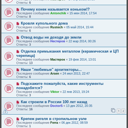
Ответы:
6
Почему конек называется коньком!?
Последнее сообщение
Antonchik
«
15 июн 2014, 17:54
Ответы:
8
Кровля купольного дома
Последнее сообщение
Rustech
«
05 май 2014, 15:44
Ответы:
6
Отвод воды не доходя до земли
Последнее сообщение
Нестеров
«
22 мар 2014, 00:26
Ответы:
3
Отделка примыкания металлом (керамическая и ЦП
черепица)
Последнее сообщение
Мастерок
«
19 фев 2014, 13:01
Ответы:
13
Наши "любимые" архитекторы...
Последнее сообщение
Arsen
«
24 июл 2013, 22:47
Ответы:
6
Подскажите пожалуйста, какие инструменты
понадобятся?
Последнее сообщение
Viktor
«
22 янв 2013, 19:24
Ответы:
3
Как строили в России 100 лет назад
Последнее сообщение
DoctorS
«
13 дек 2012, 20:35
Ответы:
16
1
2
Крепеж ригеля в стропильном узле
Последнее сообщение
Ferra
«
06 дек 2012, 08:59
Ответы:
1