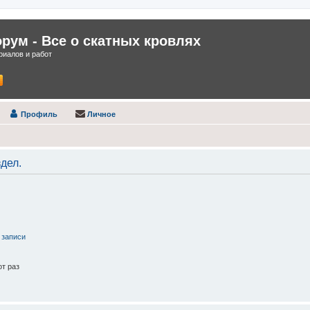
ум - Все о скатных кровлях
иалов и работ
Профиль
Личное
дел.
 записи
т раз