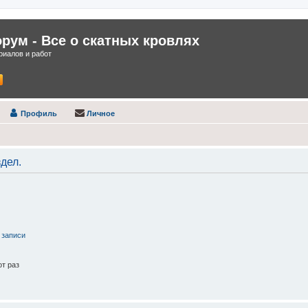
ум - Все о скатных кровлях
иалов и работ
Профиль
Личное
дел.
 записи
т раз