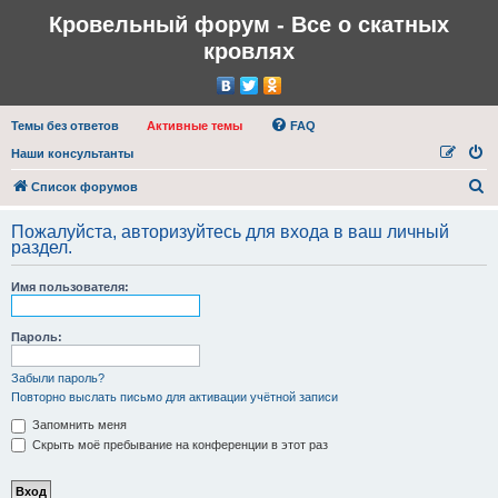
Кровельный форум - Все о скатных
кровлях
Темы без ответов
Активные темы
FAQ
Наши консультанты
П
Список форумов
о
Пожалуйста, авторизуйтесь для входа в ваш личный
и
раздел.
с
Имя пользователя:
к
Пароль:
Забыли пароль?
Повторно выслать письмо для активации учётной записи
Запомнить меня
Скрыть моё пребывание на конференции в этот раз