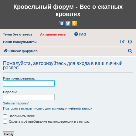
Кровельный форум - Все о скатных
кровлях
Темы без ответов
Активные темы
FAQ
Наши консультанты
П
Список форумов
о
Пожалуйста, авторизуйтесь для входа в ваш личный
и
раздел.
с
Имя пользователя:
к
Пароль:
Забыли пароль?
Повторно выслать письмо для активации учётной записи
Запомнить меня
Скрыть моё пребывание на конференции в этот раз