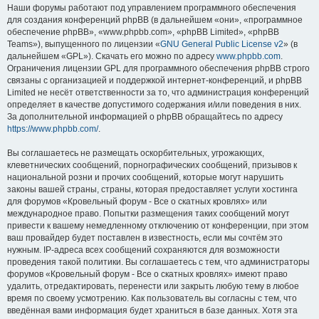
Наши форумы работают под управлением программного обеспечения
для создания конференций phpBB (в дальнейшем «они», «программное
обеспечение phpBB», «www.phpbb.com», «phpBB Limited», «phpBB
Teams»), выпущенного по лицензии «
GNU General Public License v2
» (в
дальнейшем «GPL»). Скачать его можно по адресу
www.phpbb.com
.
Ограничения лицензии GPL для программного обеспечения phpBB строго
связаны с организацией и поддержкой интернет-конференций, и phpBB
Limited не несёт ответственности за то, что администрация конференций
определяет в качестве допустимого содержания и/или поведения в них.
За дополнительной информацией о phpBB обращайтесь по адресу
https://www.phpbb.com/
.
Вы соглашаетесь не размещать оскорбительных, угрожающих,
клеветнических сообщений, порнографических сообщений, призывов к
национальной розни и прочих сообщений, которые могут нарушить
законы вашей страны, страны, которая предоставляет услуги хостинга
для форумов «Кровельный форум - Все о скатных кровлях» или
международное право. Попытки размещения таких сообщений могут
привести к вашему немедленному отключению от конференции, при этом
ваш провайдер будет поставлен в известность, если мы сочтём это
нужным. IP-адреса всех сообщений сохраняются для возможности
проведения такой политики. Вы соглашаетесь с тем, что администраторы
форумов «Кровельный форум - Все о скатных кровлях» имеют право
удалить, отредактировать, перенести или закрыть любую тему в любое
время по своему усмотрению. Как пользователь вы согласны с тем, что
введённая вами информация будет храниться в базе данных. Хотя эта