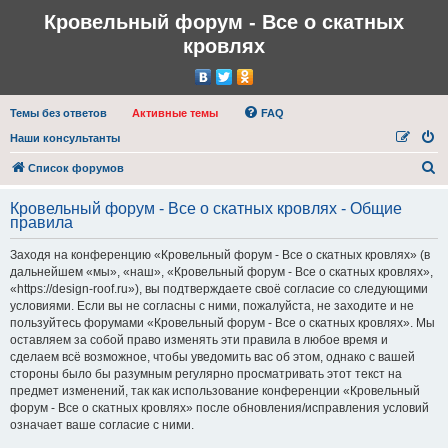
Кровельный форум - Все о скатных
кровлях
Темы без ответов
Активные темы
FAQ
Наши консультанты
П
Список форумов
о
Кровельный форум - Все о скатных кровлях - Общие
и
правила
с
Заходя на конференцию «Кровельный форум - Все о скатных кровлях» (в
к
дальнейшем «мы», «наш», «Кровельный форум - Все о скатных кровлях»,
«https://design-roof.ru»), вы подтверждаете своё согласие со следующими
условиями. Если вы не согласны с ними, пожалуйста, не заходите и не
пользуйтесь форумами «Кровельный форум - Все о скатных кровлях». Мы
оставляем за собой право изменять эти правила в любое время и
сделаем всё возможное, чтобы уведомить вас об этом, однако с вашей
стороны было бы разумным регулярно просматривать этот текст на
предмет изменений, так как использование конференции «Кровельный
форум - Все о скатных кровлях» после обновления/исправления условий
означает ваше согласие с ними.