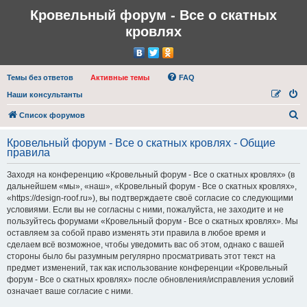
Кровельный форум - Все о скатных
кровлях
Темы без ответов
Активные темы
FAQ
Наши консультанты
П
Список форумов
о
Кровельный форум - Все о скатных кровлях - Общие
и
правила
с
Заходя на конференцию «Кровельный форум - Все о скатных кровлях» (в
к
дальнейшем «мы», «наш», «Кровельный форум - Все о скатных кровлях»,
«https://design-roof.ru»), вы подтверждаете своё согласие со следующими
условиями. Если вы не согласны с ними, пожалуйста, не заходите и не
пользуйтесь форумами «Кровельный форум - Все о скатных кровлях». Мы
оставляем за собой право изменять эти правила в любое время и
сделаем всё возможное, чтобы уведомить вас об этом, однако с вашей
стороны было бы разумным регулярно просматривать этот текст на
предмет изменений, так как использование конференции «Кровельный
форум - Все о скатных кровлях» после обновления/исправления условий
означает ваше согласие с ними.