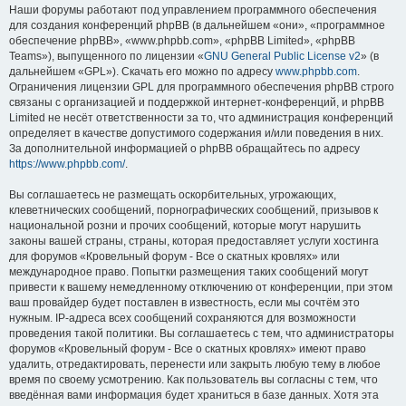
Наши форумы работают под управлением программного обеспечения
для создания конференций phpBB (в дальнейшем «они», «программное
обеспечение phpBB», «www.phpbb.com», «phpBB Limited», «phpBB
Teams»), выпущенного по лицензии «
GNU General Public License v2
» (в
дальнейшем «GPL»). Скачать его можно по адресу
www.phpbb.com
.
Ограничения лицензии GPL для программного обеспечения phpBB строго
связаны с организацией и поддержкой интернет-конференций, и phpBB
Limited не несёт ответственности за то, что администрация конференций
определяет в качестве допустимого содержания и/или поведения в них.
За дополнительной информацией о phpBB обращайтесь по адресу
https://www.phpbb.com/
.
Вы соглашаетесь не размещать оскорбительных, угрожающих,
клеветнических сообщений, порнографических сообщений, призывов к
национальной розни и прочих сообщений, которые могут нарушить
законы вашей страны, страны, которая предоставляет услуги хостинга
для форумов «Кровельный форум - Все о скатных кровлях» или
международное право. Попытки размещения таких сообщений могут
привести к вашему немедленному отключению от конференции, при этом
ваш провайдер будет поставлен в известность, если мы сочтём это
нужным. IP-адреса всех сообщений сохраняются для возможности
проведения такой политики. Вы соглашаетесь с тем, что администраторы
форумов «Кровельный форум - Все о скатных кровлях» имеют право
удалить, отредактировать, перенести или закрыть любую тему в любое
время по своему усмотрению. Как пользователь вы согласны с тем, что
введённая вами информация будет храниться в базе данных. Хотя эта