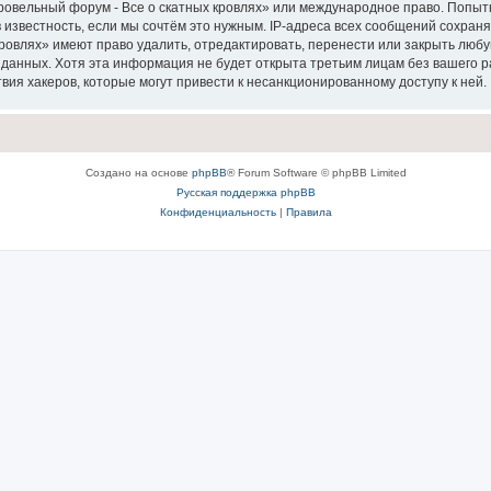
Кровельный форум - Все о скатных кровлях» или международное право. Попы
 известность, если мы сочтём это нужным. IP-адреса всех сообщений сохран
ровлях» имеют право удалить, отредактировать, перенести или закрыть любу
е данных. Хотя эта информация не будет открыта третьим лицам без вашего
твия хакеров, которые могут привести к несанкционированному доступу к ней.
Создано на основе
phpBB
® Forum Software © phpBB Limited
Русская поддержка phpBB
Конфиденциальность
|
Правила