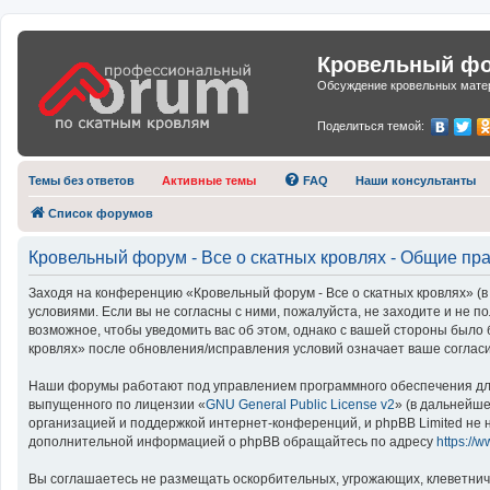
Кровельный фор
Обсуждение кровельных матер
Поделиться темой:
Темы без ответов
Активные темы
FAQ
Наши консультанты
Список форумов
Кровельный форум - Все о скатных кровлях - Общие пр
Заходя на конференцию «Кровельный форум - Все о скатных кровлях» (в 
условиями. Если вы не согласны с ними, пожалуйста, не заходите и не 
возможное, чтобы уведомить вас об этом, однако с вашей стороны было
кровлях» после обновления/исправления условий означает ваше согласи
Наши форумы работают под управлением программного обеспечения для
выпущенного по лицензии «
GNU General Public License v2
» (в дальнейш
организацией и поддержкой интернет-конференций, и phpBB Limited не н
дополнительной информацией о phpBB обращайтесь по адресу
https://
Вы соглашаетесь не размещать оскорбительных, угрожающих, клеветнич