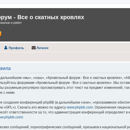
ум - Все о скатных кровлях
иалов и работ
Профиль
Личное
авила
дальнейшем «мы», «наш», «Кровельный форум - Все о скатных кровлях», «https
пользуйтесь форумами «Кровельный форум - Все о скатных кровлях». Мы остав
 бы разумным регулярно просматривать этот текст на предмет изменений, та
е с ними.
 создания конференций phpBB (в дальнейшем «они», «программное обеспече
ем «GPL»). Скачать его можно по адресу
www.phpbb.com
. Ограничения лиценз
есёт ответственности за то, что администрация конференций определяет в к
www.phpbb.com/
.
еских сообщений, порнографических сообщений, призывов к национальной р