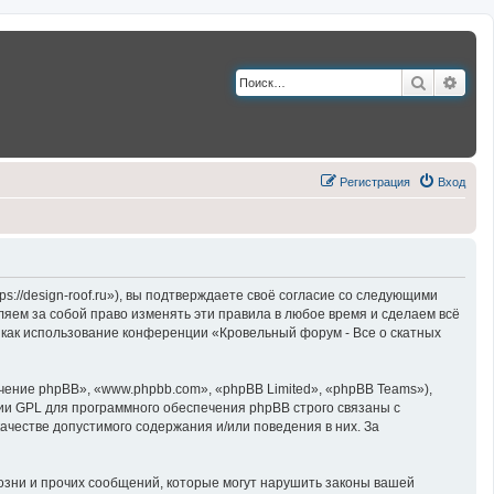
Поиск
Расш
Регистрация
Вход
://design-roof.ru»), вы подтверждаете своё согласие со следующими
ляем за собой право изменять эти правила в любое время и сделаем всё
к как использование конференции «Кровельный форум - Все о скатных
ние phpBB», «www.phpbb.com», «phpBB Limited», «phpBB Teams»),
ии GPL для программного обеспечения phpBB строго связаны с
ачестве допустимого содержания и/или поведения в них. За
озни и прочих сообщений, которые могут нарушить законы вашей