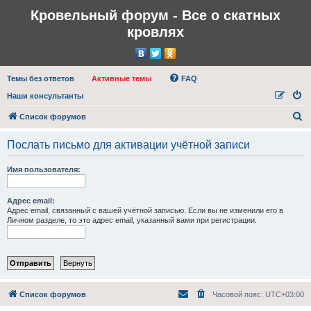
Кровельный форум - Все о скатных
кровлях
Темы без ответов
Активные темы
FAQ
Наши консультанты
П
Список форумов
о
Послать письмо для активации учётной записи
и
с
Имя пользователя:
к
Адрес email:
Адрес email, связанный с вашей учётной записью. Если вы не изменили его в
Личном разделе, то это адрес email, указанный вами при регистрации.
Список форумов
Часовой пояс:
UTC+03:00